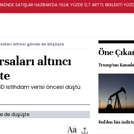
KENDE SATIŞLAR HAZİRAN'DA YILLIK YÜZDE 0,7 ARTTI; BEKLENTİ YÜZDE
rsaları altıncı günde de düşüşte
Öne Çıka
saları altıncı
Trump'tan Kanada'y
te
ABD istihdam verisi öncesi düştü
Fed'den faiz indiri