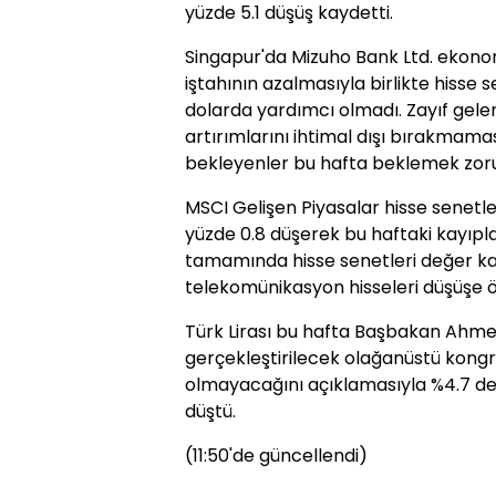
yüzde 5.1 düşüş kaydetti.
Singapur'da Mizuho Bank Ltd. ekonom
iştahının azalmasıyla birlikte hisse 
dolarda yardımcı olmadı. Zayıf gelen 
artırımlarını ihtimal dışı bırakmamas
bekleyenler bu hafta beklemek zoru
MSCI Gelişen Piyasalar hisse senetle
yüzde 0.8 düşerek bu haftaki kayıplar
tamamında hisse senetleri değer ka
telekomünikasyon hisseleri düşüşe ö
Türk Lirası bu hafta Başbakan Ahme
gerçekleştirilecek olağanüstü kongr
olmayacağını açıklamasıyla %4.7 değ
düştü.
(11:50'de güncellendi)