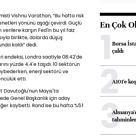
isti Vishnu Varathan, “Bu hafta risk
senetleri yönünü aşağı çevirdi. Güçlü
En Çok O
1
verilere karşın Fed'in bu yıl faiz
ıyla birlikte, dolarda düşüş
Borsa İst
nda kaldı” dedi.
çaldı
ri endeksi, Londra saatiyle 08:42'de
2
ını yüzde 4.4'e taşıdı. 10 sektörün
ybederken, enerji sektörü ve
ncülük etti.
A101'e ko
t Davutoğlu'nun Mayıs'ta
3
ede Genel Başkanlık için aday
er kaybetti. Rand ise bu hafta %5.1
Almanya'd
tahminler