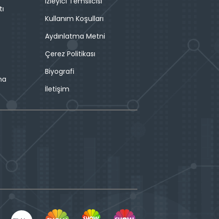
İzleyici Temsilcisi
tı
Kullanım Koşulları
Aydınlatma Metni
Çerez Politikası
Biyografi
ma
İletişim