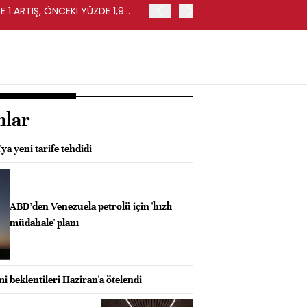
 1 ARTIŞ, ÖNCEKİ YÜZDE 1,9
EURO BÖLGESİ'NDE PERAKE
0,4 ARTIŞ
nlar
a yeni tarife tehdidi
ABD’den Venezuela petrolü için 'hızlı
müdahale' planı
mi beklentileri Haziran'a ötelendi