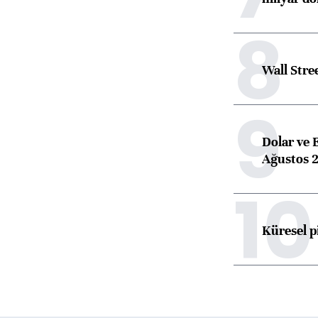
8
Wall Stre
9
Dolar ve 
Ağustos 2
10
Küresel p