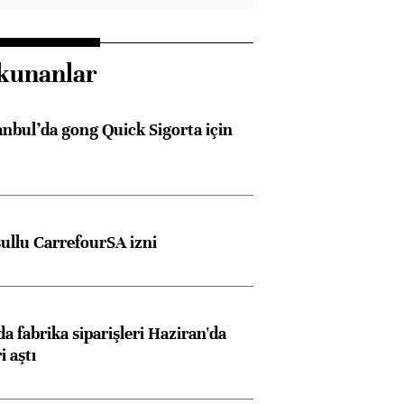
kunanlar
anbul’da gong Quick Sigorta için
şullu CarrefourSA izni
a fabrika siparişleri Haziran'da
i aştı