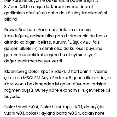
IMF küresel büyüme beklentisini bu sene için %
3.7'den %3.5'e düşürdü. Kurum ayrıca ticaret
geriliminin görünümü daha da kötüleştirebileceğini
bildirdi.
Brown Brothers Harriman, doların direncini
koruduğunu, gelişen ülke para birimlerinin de baskı
altında kaldığını belirtti. Kurum, "Düşük ABD faizi
gelişen ülkeler için olımlı olsa da küresel büyüme
görünümündeki kötüleşme bu etkiyi sınırlıyor"
değerlendirmesine yer verdi.
Bloomberg Dolar Spot Endeksi 2 haftanın zirvesine
çıkarken MSCI EM Asya Endeksi 6 günde ilk kez düştü.
Kore wonu beklenenden iyi gelen büyüme verisine
rağmen düştü. Güney Kore ekonomisi 4. çeyrekte %1
büyüdü.
Dolar/ringit %0.4, Dolar/Hint rupisi %0.1, dolar/Çin
yuanı %0.1, dolar/Tayland bahtı %0.04, dolar/Kore