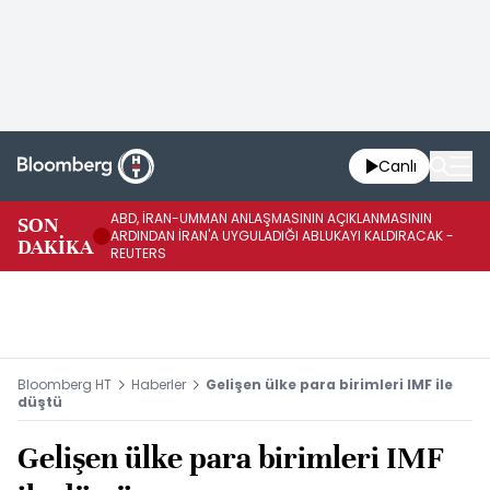
Canlı
ABD, İRAN-UMMAN ANLAŞMASININ AÇIKLANMASININ
AB
SON
ARDINDAN İRAN'A UYGULADIĞI ABLUKAYI KALDIRACAK -
GE
DAKİKA
REUTERS
UY
Bloomberg HT
Haberler
Gelişen ülke para birimleri IMF ile
düştü
Gelişen ülke para birimleri IMF