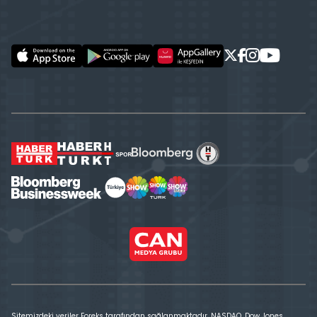
Sitemizdeki veriler Foreks tarafından sağlanmaktadır. NASDAQ, Dow Jones