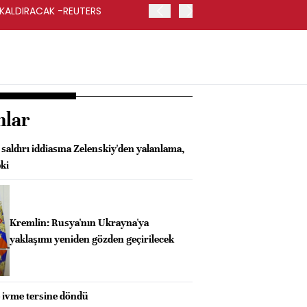
 KALDIRACAK -REUTERS
ABD DIŞİŞLERİ BAKANLIĞI
UYGULANACAK
nlar
saldırı iddiasına Zelenskiy'den yalanlama,
ki
Kremlin: Rusya'nın Ukrayna'ya
yaklaşımı yeniden gözden geçirilecek
e ivme tersine döndü