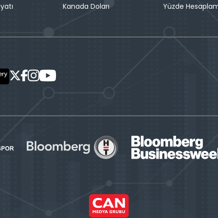
iyatı
Kanada Doları
Yüzde Hesapla