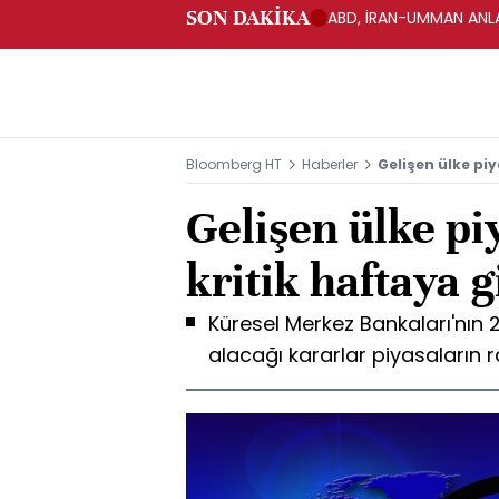
SON DAKİKA
ABD, İRAN-UMMAN ANLA
Bloomberg HT
Haberler
Gelişen ülke piya
Gelişen ülke piy
kritik haftaya g
Küresel Merkez Bankaları'nın 2
alacağı kararlar piyasaların r