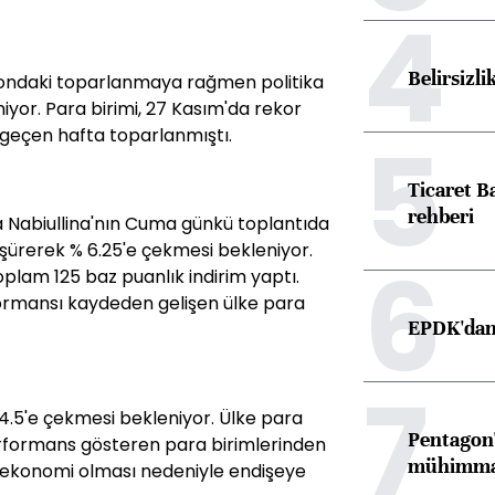
4
Belirsizli
yondaki toparlanmaya rağmen politika
iyor. Para birimi, 27 Kasım'da rekor
5
 geçen hafta toparlanmıştı.
Ticaret B
rehberi
a Nabiullina'nın Cuma günkü toplantıda
şürerek % 6.25'e çekmesi bekleniyor.
6
plam 125 baz puanlık indirim yaptı.
formansı kaydeden gelişen ülke para
EPDK'dan 
7
14.5'e çekmesi bekleniyor. Ülke para
Pentagon'
erformans gösteren para birimlerinden
mühimmat 
lı ekonomi olması nedeniyle endişeye