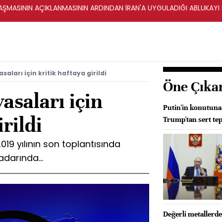
ŞMASININ AÇIKLANMASININ ARDINDAN İRAN'A UYGULADIĞI ABLUKAYI
saları için kritik haftaya girildi
Öne Çıka
asaları için
Putin'in konutuna 
irildi
Trump'tan sert tep
019 yılının son toplantısında
adarında...
Değerli metallerd