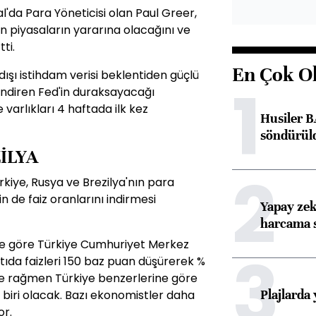
l'da Para Yöneticisi olan Paul Greer,
en piyasaların yararına olacağını ve
tti.
En Çok O
şı istihdam verisi beklentiden güçlü
1
 indiren Fed'in duraksayacağı
e varlıkları 4 haftada ilk kez
Husiler B
söndürül
İLYA
2
rkiye, Rusya ve Brezilya'nın para
in de faiz oranlarını indirmesi
Yapay zek
harcama 
e göre Türkiye Cumhuriyet Merkez
3
ıda faizleri 150 baz puan düşürerek %
ime rağmen Türkiye benzerlerine göre
Plajlarda
 biri olacak. Bazı ekonomistler daha
or.