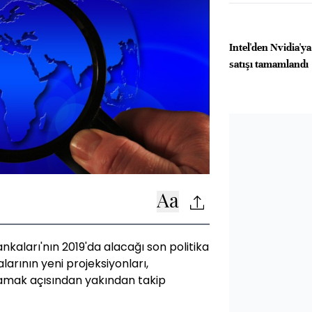
Intel'den Nvidia'ya
satışı tamamlandı
kaları'nın 2019'da alacağı son politika
arının yeni projeksiyonları,
anlamak açısından yakından takip