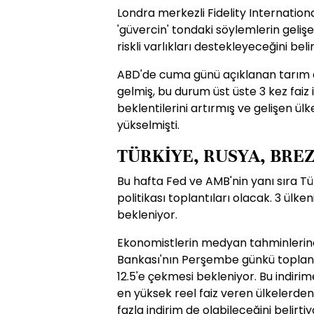
Londra merkezli Fidelity Internationa
'güvercin' tondaki söylemlerin geliş
riskli varlıkları destekleyeceğini belir
ABD'de cuma günü açıklanan tarım dı
gelmiş, bu durum üst üste 3 kez faiz
beklentilerini artırmış ve gelişen ülk
yükselmişti.
TÜRKİYE, RUSYA, BREZ
Bu hafta Fed ve AMB'nin yanı sıra Tü
politikası toplantıları olacak. 3 ülken
bekleniyor.
Ekonomistlerin medyan tahminlerin
Bankası'nın Perşembe günkü toplant
12.5'e çekmesi bekleniyor. Bu indir
en yüksek reel faiz veren ülkelerden
fazla indirim de olabileceğini belirtiy