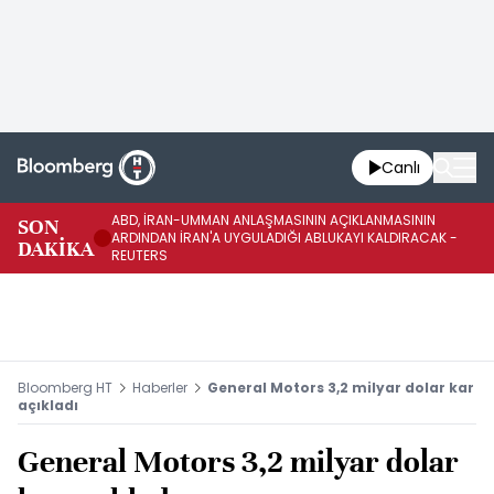
Canlı
ABD, İRAN-UMMAN ANLAŞMASININ AÇIKLANMASININ
AB
SON
ARDINDAN İRAN'A UYGULADIĞI ABLUKAYI KALDIRACAK -
GE
DAKİKA
REUTERS
UY
Bloomberg HT
Haberler
General Motors 3,2 milyar dolar kar
açıkladı
General Motors 3,2 milyar dolar