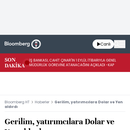
Canlı
SON
İŞ BANKASI, CAHİT ÇINAR'IN 1 EYLÜL İTİBARIYLA GENEL
İŞ
DAKİKA
MÜDÜRLÜK GÖREVİNE ATANACAĞINI AÇIKLADI -KAP
GÖ
Bloomberg HT
Haberler
Gerilim, yatırımcılara Dolar ve Yen
aldırdı
Gerilim, yatırımcılara Dolar ve