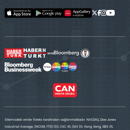
Sitemizdeki veriler Foreks tarafından sağlanmaktadır. NASDAQ, Dow Jones
Industrial Average, SHCOM, FTSE 100, CAC 40, DAX 30, Hang Seng, IBEX 35,