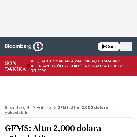
Canlı
ABD, İRAN-UMMAN ANLAŞMASININ AÇIKLANMASININ
AB
SON
ARDINDAN İRAN'A UYGULADIĞI ABLUKAYI KALDIRACAK -
GE
DAKİKA
REUTERS
UY
Bloomberg HT
Haberler
GFMS: Altın 2,000 dolara
yükselebilir
GFMS: Altın 2,000 dolara