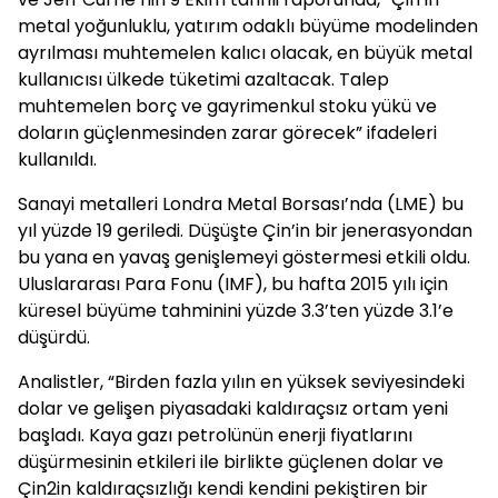
metal yoğunluklu, yatırım odaklı büyüme modelinden
ayrılması muhtemelen kalıcı olacak, en büyük metal
kullanıcısı ülkede tüketimi azaltacak. Talep
muhtemelen borç ve gayrimenkul stoku yükü ve
doların güçlenmesinden zarar görecek” ifadeleri
kullanıldı.
Sanayi metalleri Londra Metal Borsası’nda (LME) bu
yıl yüzde 19 geriledi. Düşüşte Çin’in bir jenerasyondan
bu yana en yavaş genişlemeyi göstermesi etkili oldu.
Uluslararası Para Fonu (IMF), bu hafta 2015 yılı için
küresel büyüme tahminini yüzde 3.3’ten yüzde 3.1’e
düşürdü.
Analistler, “Birden fazla yılın en yüksek seviyesindeki
dolar ve gelişen piyasadaki kaldıraçsız ortam yeni
başladı. Kaya gazı petrolünün enerji fiyatlarını
düşürmesinin etkileri ile birlikte güçlenen dolar ve
Çin2in kaldıraçsızlığı kendi kendini pekiştiren bir