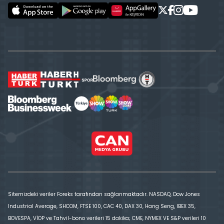
Sitemizdeki veriler Foreks tarafından sağlanmaktadır. NASDAQ, Dow Jones
Industrial Average, SHCOM, FTSE 100, CAC 40, DAX 30, Hang Seng, IBEX 35,
BOVESPA, VİOP ve Tahvil-bono verileri 15 dakika; CME, NYMEX VE S&P verileri 10