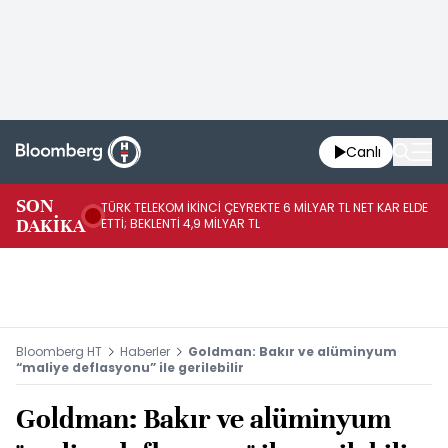
Canlı
SON
TÜRK TELEKOM İKİNCİ ÇEYREKTE 6 MİLYAR TL NET KAR ELDE
AB
DAKİKA
ETTİ; BEKLENTİ 4,9 MİLYAR TL
İR
Bloomberg HT
Haberler
Goldman: Bakır ve alüminyum
“maliye deflasyonu” ile gerilebilir
Goldman: Bakır ve alüminyum