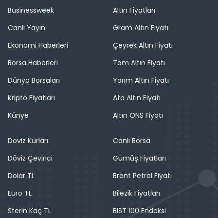
Businessweek
Altın Fiyatları
Canlı Yayın
Gram Altın Fiyatı
Ekonomi Haberleri
Çeyrek Altın Fiyatı
Borsa Haberleri
Tam Altın Fiyatı
Dünya Borsaları
Yarım Altın Fiyatı
Kripto Fiyatları
Ata Altın Fiyatı
Künye
Altın ONS Fiyatı
Döviz Kurları
Canlı Borsa
Döviz Çevirici
Gümüş Fiyatları
Dolar TL
Brent Petrol Fiyatı
Euro TL
Bilezik Fiyatları
Sterin Kaç TL
BIST 100 Endeksi