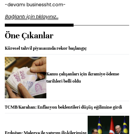
-devamı businessht.com-
Bağlantı için tıklayınız...
Öne Çıkanlar
Küresel tahvil piyasasında rekor başlangıç
Kamu çalışanları için ikramiye ödeme
tarihleri belli oldu
TCMB/Karahan: Enflasyon beklentileri düşüş eğilimine girdi
Erdoğan: Malezya ile yatırım ilişkilerimize