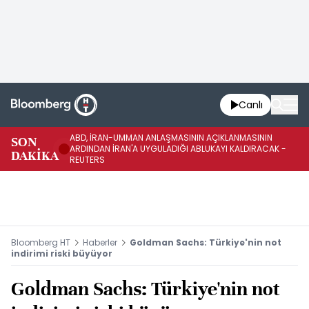
Canlı
ABD, İRAN-UMMAN ANLAŞMASININ AÇIKLANMASININ
AB
SON
ARDINDAN İRAN'A UYGULADIĞI ABLUKAYI KALDIRACAK -
GE
DAKİKA
REUTERS
UY
Bloomberg HT
Haberler
Goldman Sachs: Türkiye'nin not
indirimi riski büyüyor
Goldman Sachs: Türkiye'nin not