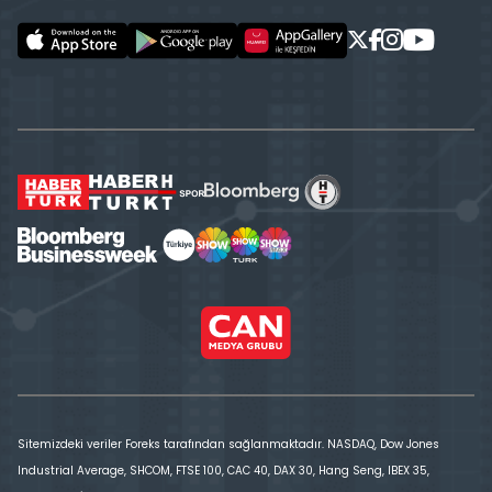
Sitemizdeki veriler Foreks tarafından sağlanmaktadır. NASDAQ, Dow Jones
Industrial Average, SHCOM, FTSE 100, CAC 40, DAX 30, Hang Seng, IBEX 35,