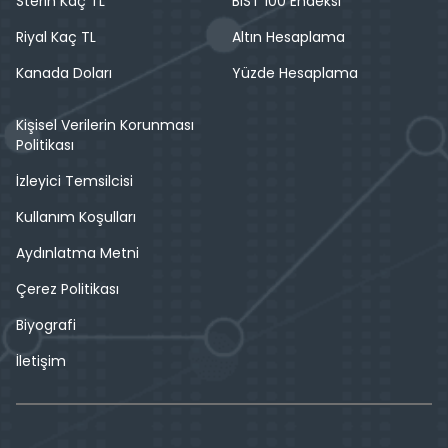
Sterin Kaç TL
BIST 100 Endeksi
Riyal Kaç TL
Altın Hesaplama
Kanada Doları
Yüzde Hesaplama
Kişisel Verilerin Korunması
Politikası
İzleyici Temsilcisi
Kullanım Koşulları
Aydınlatma Metni
Çerez Politikası
Biyografi
İletişim