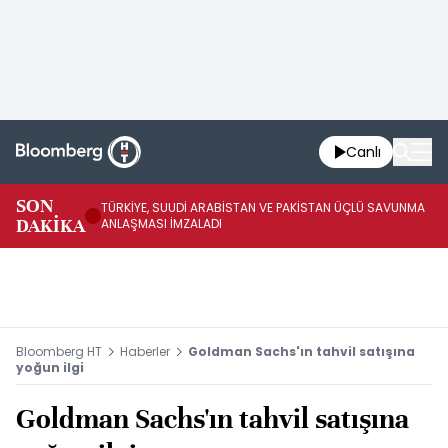
Canlı
SON
TÜRKİYE, SUUDİ ARABİSTAN VE PAKİSTAN ÜÇLÜ SAVUNMA
TR
DAKİKA
ANLAŞMASI İMZALADI
BN
Bloomberg HT
Haberler
Goldman Sachs'ın tahvil satışına
yoğun ilgi
Goldman Sachs'ın tahvil satışına