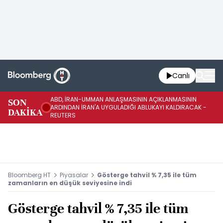
Canlı
ABD, İRAN-UMMAN ANLAŞMASININ AÇIKLANMASININ
AB
SON
ARDINDAN İRAN'A UYGULADIĞI ABLUKAYI KALDIRACAK -
GE
DAKİKA
REUTERS
UY
Bloomberg HT
Piyasalar
Gösterge tahvil % 7,35 ile tüm
zamanların en düşük seviyesine indi
Gösterge tahvil % 7,35 ile tüm