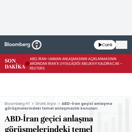
Canlı
ABD, İRAN-UMMAN ANLAŞMASININ AÇIKLANMASININ
AB
SON
ARDINDAN İRAN'A UYGULADIĞI ABLUKAYI KALDIRACAK -
GE
DAKİKA
REUTERS
UY
Bloomberg HT
Grafik Arşivi
ABD-İran geçici anlaşma
görüşmelerindeki temel anlaşmazlık konuları
ABD-İran geçici anlaşma
görüşmelerindeki temel