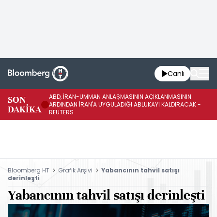
Canlı
ABD, İRAN-UMMAN ANLAŞMASININ AÇIKLANMASININ
AB
SON
ARDINDAN İRAN'A UYGULADIĞI ABLUKAYI KALDIRACAK -
GE
DAKİKA
REUTERS
UY
Bloomberg HT
Grafik Arşivi
Yabancının tahvil satışı
derinleşti
Yabancının tahvil satışı derinleşti