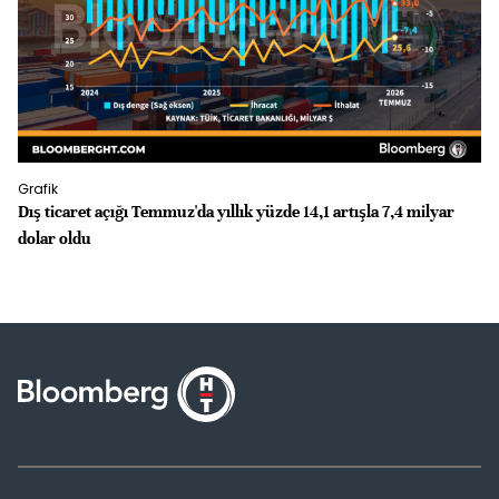
Grafik
Gr
Dış ticaret açığı Temmuz'da yıllık yüzde 14,1 artışla 7,4 milyar
İS
dolar oldu