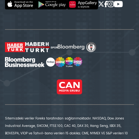
Sitemizdeki veriler Foreks tarafından sağlanmaktadır. NASDAQ, Dow Jones
Industrial Average, SHCOM, FTSE 100, CAC 40, DAX 30, Hang Seng, IBEX 35,
BOVESPA, VİOP ve Tahvil-bono verileri 15 dakika; CME, NYMEX VE S&P verileri 10