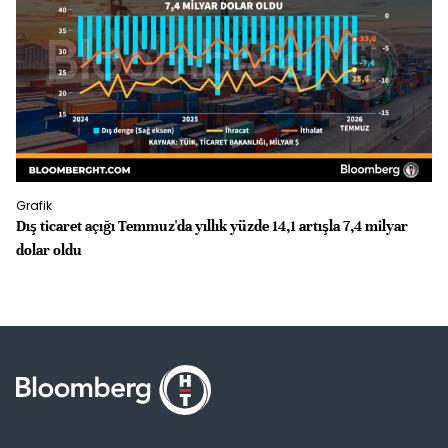
Grafik
Gr
Dış ticaret açığı Temmuz'da yıllık yüzde 14,1 artışla 7,4 milyar
İS
dolar oldu