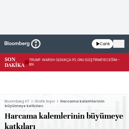
Canlı
SON
TRUMP: WARSH OLDUKÇA İYİ, ONU ELEŞTİRMEYECEĞİM -
TR
DAKİKA
BN
KA
Bloomberg HT
Grafik Arşivi
Harcama kalemlerinin
büyümeye katkıları
Harcama kalemlerinin büyümeye
katkıları