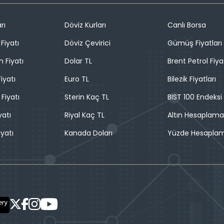
rı
Döviz Kurları
Canlı Borsa
Fiyatı
Döviz Çevirici
Gümüş Fiyatları
n Fiyatı
Dolar TL
Brent Petrol Fiya
iyatı
Euro TL
Bilezik Fiyatları
 Fiyatı
Sterin Kaç TL
BIST 100 Endeksi
yatı
Riyal Kaç TL
Altın Hesaplama
iyatı
Kanada Doları
Yüzde Hesapla