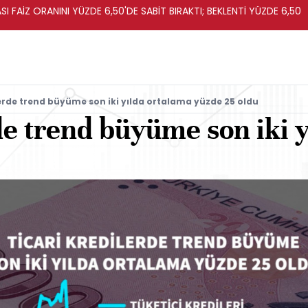
I FAİZ ORANINI YÜZDE 6,50'DE SABİT BIRAKTI; BEKLENTİ YÜZDE 6,50
lerde trend büyüme son iki yılda ortalama yüzde 25 oldu
de trend büyüme son iki 