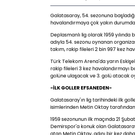
Galatasaray, 54. sezonuna başladığı l
havalandırmaya çok yakın durumda
Deplasmanlı lig olarak 1959 yılında
adıyla 54. sezonu oynanan organizas
takım, rakip fileleri 2 bin 997 kez h
Türk Telekom Arena'da yarın Eskişeh
rakip fileleri 3 kez havalandırmayı b
golüne ulaşacak ve 3. golü atacak o
-İLK GOLLER EFSANEDEN-
Galatasaray'ın lig tarihindeki ilk gol
isimlerinden Metin Oktay tarafından 
1959 sezonunun ilk maçında 21 Şuba
Demirspor'a konuk olan Galatasaray 
atan Metin Oktay, adını bir kez dah