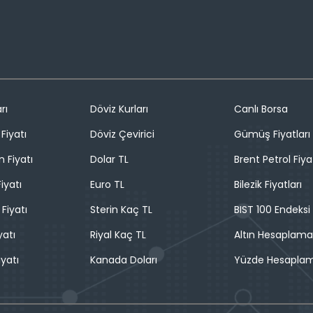
rı
Döviz Kurları
Canlı Borsa
Fiyatı
Döviz Çevirici
Gümüş Fiyatları
n Fiyatı
Dolar TL
Brent Petrol Fiya
iyatı
Euro TL
Bilezik Fiyatları
 Fiyatı
Sterin Kaç TL
BIST 100 Endeksi
yatı
Riyal Kaç TL
Altın Hesaplama
iyatı
Kanada Doları
Yüzde Hesapla