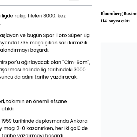
Bloomberg Busine
igde rakip fileleri 3000. kez
114. sayısı çıktı
.
 başlayan ve bugün Spor Toto Süper Lig
yonda 1735 maça çıkan sarı kırmızılı
avalandırmayı başardı.
irspor'u ağırlayacak olan ''Cim-Bom'',
aşarması halinde lig tarihindeki 3000.
yuncu da adını tarihe yazdıracak.
leri, takımın en önemli efsane
atıldı.
t 1959 tarihinde deplasmanda Ankara
maçı 2-0 kazanırken, her iki golü de
a tarihe yazdırmayı başardı