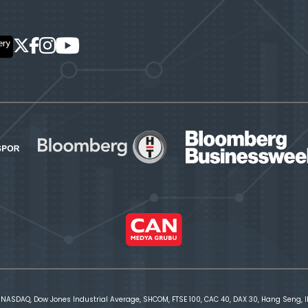
 NASDAQ, Dow Jones Industrial Average, SHCOM, FTSE 100, CAC 40, DAX 30, Hang Seng, IBE