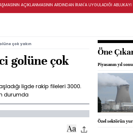
ŞMASININ AÇIKLANMASININ ARDINDAN İRAN'A UYGULADIĞI ABLUKAYI
olüne çok yakın
Öne Çıka
ci golüne çok
Piyasanın yıl sonu
adığı ligde rakip fileleri 3000.
ın durumda
Özel sektörün yurt