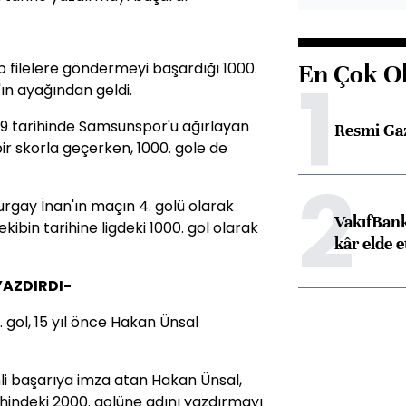
kip filelere göndermeyi başardığı 1000.
En Çok O
1
ın ayağından geldi.
79 tarihinde Samsunspor'u ağırlayan
Resmi Ga
bir skorla geçerken, 1000. gole de
2
urgay İnan'ın maçın 4. golü olarak
VakıfBank
ekibin tarihine ligdeki 1000. gol olarak
kâr elde e
YAZDIRDI-
 gol, 15 yıl önce Hakan Ünsal
mli başarıya imza atan Hakan Ünsal,
ihindeki 2000. golüne adını yazdırmayı