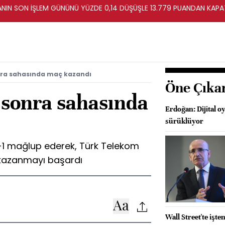
TANIN SON İŞLEM GÜNÜNÜ YÜZDE 0,14 DÜŞÜŞLE 13.779 PUANDAN KAPA
nra sahasında maç kazandı
Öne Çıka
 sonra sahasında
Erdoğan: Dijital o
sürüklüyor
-1 mağlup ederek, Türk Telekom
kazanmayı başardı
Wall Street'te işt