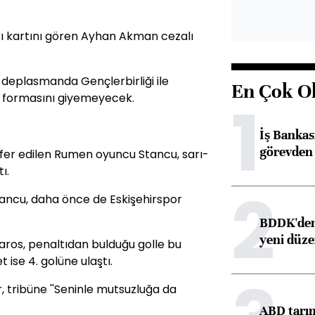
rı kartını gören Ayhan Akman cezalı
a deplasmanda Gençlerbirliği ile
En Çok O
 formasını giyemeyecek.
1
İş Banka
görevden 
fer edilen Rumen oyuncu Stancu, sarı-
ı.
2
tancu, daha önce de Eskişehirspor
BDDK'den 
yeni düz
Baros, penaltıdan bulduğu golle bu
t ise 4. golüne ulaştı.
r, tribüne ''Seninle mutsuzluğa da
ABD tarım