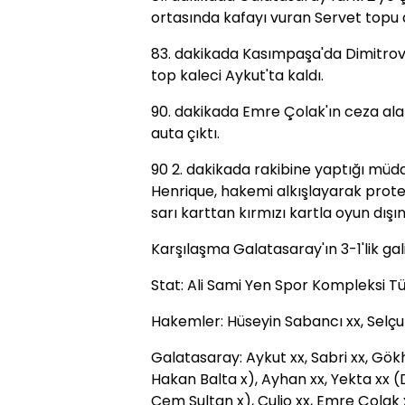
ortasında kafayı vuran Servet topu a
83. dakikada Kasımpaşa'da Dimitrov
top kaleci Aykut'ta kaldı.
90. dakikada Emre Çolak'ın ceza al
auta çıktı.
90 2. dakikada rakibine yaptığı müda
Henrique, hakemi alkışlayarak protest
sarı karttan kırmızı kartla oyun dışın
Karşılaşma Galatasaray'ın 3-1'lik ga
Stat: Ali Sami Yen Spor Kompleksi 
Hakemler: Hüseyin Sabancı xx, Selçuk
Galatasaray: Aykut xx, Sabri xx, Gök
Hakan Balta x), Ayhan xx, Yekta xx (
Cem Sultan x), Culio xx, Emre Çolak 