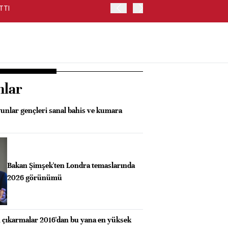
TTI
HAZİNE FAİZ DIŞI NAKİT 
nlar
yunlar gençleri sanal bahis ve kumara
Bakan Şimşek'ten Londra temaslarında
2026 görünümü
en çıkarmalar 2016'dan bu yana en yüksek