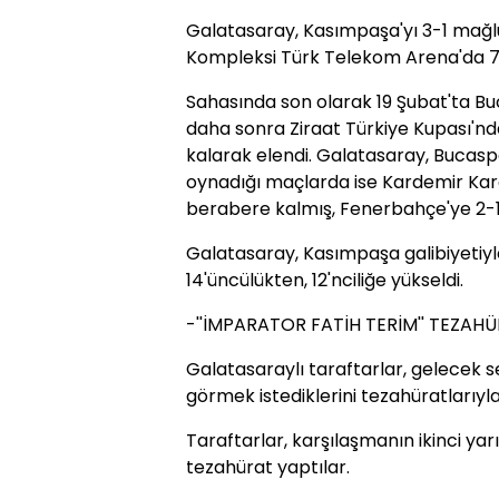
Galatasaray, Kasımpaşa'yı 3-1 mağl
Kompleksi Türk Telekom Arena'da 7
Sahasında son olarak 19 Şubat'ta Buc
daha sonra Ziraat Türkiye Kupası'n
kalarak elendi. Galatasaray, Bucasp
oynadığı maçlarda ise Kardemir Karab
berabere kalmış, Fenerbahçe'ye 2-1,
Galatasaray, Kasımpaşa galibiyetiyle
14'üncülükten, 12'nciliğe yükseldi.
-''İMPARATOR FATİH TERİM'' TEZAHÜ
Galatasaraylı taraftarlar, gelecek s
görmek istediklerini tezahüratlarıyla b
Taraftarlar, karşılaşmanın ikinci yar
tezahürat yaptılar.