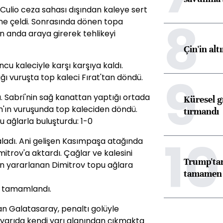
Culio ceza sahası dışından kaleye sert
8
ine çeldi. Sonrasında dönen topa
 anda araya girerek tehlikeyi
Çin'in alt
ncu kaleciyle karşı karşıya kaldı.
9
ı vuruşta top kaleci Fırat'tan döndü.
. Sabri'nin sağ kanattan yaptığı ortada
Küresel gı
ım'ın vuruşunda top kaleciden döndü.
tırmandı
ağlarla buluşturdu: 1-0
10
aladı. Ani gelişen Kasımpaşa atağında
mitrov'a aktardı. Çağlar ve kalesini
Trump'tan
n yararlanan Dimitrov topu ağlara
tamamen o
re tamamlandı.
yan Galatasaray, penaltı golüyle
 yarıda kendi yarı alanından çıkmakta