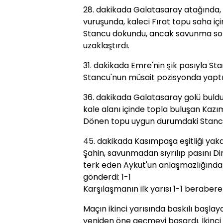
28. dakikada Galatasaray atağında, 
vuruşunda, kaleci Fırat topu saha iç
Stancu dokundu, ancak savunma son
uzaklaştırdı.
31. dakikada Emre'nin şık pasıyla Sta
Stancu'nun müsait pozisyonda yaptığ
36. dakikada Galatasaray golü buldu
kale alanı içinde topla buluşan Kaz
Dönen topu uygun durumdaki Stancu 
45. dakikada Kasımpaşa eşitliği yak
Şahin, savunmadan sıyrılıp pasını Di
terk eden Aykut'un anlaşmazlığında
gönderdi: 1-1
Karşılaşmanın ilk yarısı 1-1 berabe
Maçın ikinci yarısında baskılı başla
yeniden öne geçmeyi başardı. İkinci