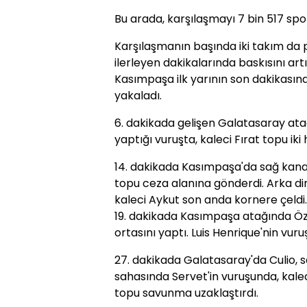
Bu arada, karşılaşmayı 7 bin 517 spors
Karşılaşmanın başında iki takım da p
ilerleyen dakikalarında baskısını art
Kasımpaşa ilk yarının son dakikasında
yakaladı.
6. dakikada gelişen Galatasaray ata
yaptığı vuruşta, kaleci Fırat topu iki
14. dakikada Kasımpaşa'da sağ kana
topu ceza alanına gönderdi. Arka di
kaleci Aykut son anda kornere çeldi.
19. dakikada Kasımpaşa atağında Özg
ortasını yaptı. Luis Henrique'nin vur
27. dakikada Galatasaray'da Culio, 
sahasında Servet'in vuruşunda, kale
topu savunma uzaklaştırdı.