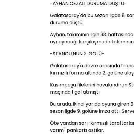
-AYHAN CEZALI DURUMA DÜŞTÜ-
Galatasaray'da bu sezon ligde 8. sa
duruma düştü.
Ayhan, takımının ligin 33. haftasınd
oynayacağı karşılaşmada takımının
-STANCU'NUN 2. GOLÜ-
Galatasaray'a devre arasında trans
kırmızılı forma altında 2. golüne ulaşt
Kasımpaşa filelerini havalandıran S
maçında 1 gol atmıştı.
Bu arada, ikinci yarıda oyuna giren 
sezon ligde 9. golüne imza attı. Serve
Öte yandan sarı-kırmızılı taraftarla
varım'' pankartı astılar.