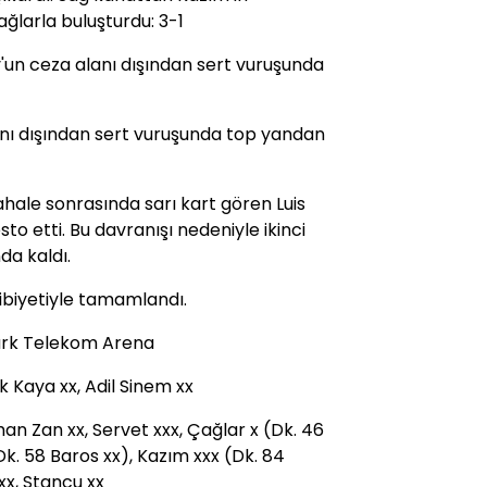
ğlarla buluşturdu: 3-1
'un ceza alanı dışından sert vuruşunda
anı dışından sert vuruşunda top yandan
hale sonrasında sarı kart gören Luis
o etti. Bu davranışı nedeniyle ikinci
da kaldı.
libiyetiyle tamamlandı.
Türk Telekom Arena
 Kaya xx, Adil Sinem xx
han Zan xx, Servet xxx, Çağlar x (Dk. 46
Dk. 58 Baros xx), Kazım xxx (Dk. 84
xx, Stancu xx