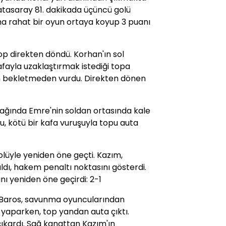
tasaray 81. dakikada üçüncü golü
a rahat bir oyun ortaya koyup 3 puanı
p direkten döndü. Korhan'ın sol
afayla uzaklaştırmak istediği topa
n bekletmeden vurdu. Direkten dönen
tağında Emre'nin soldan ortasında kale
u, kötü bir kafa vuruşuyla topu auta
olüyle yeniden öne geçti. Kazım,
ldı, hakem penaltı noktasını gösterdi.
ını yeniden öne geçirdi: 2-1
 Baros, savunma oyuncularından
u yaparken, top yandan auta çıktı.
çıkardı. Sağ kanattan Kazım'ın