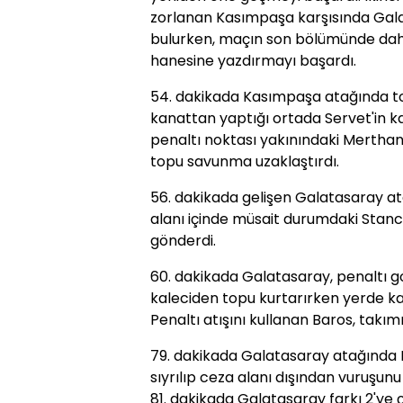
zorlanan Kasımpaşa karşısında Gala
bulurken, maçın son bölümünde dah
hanesine yazdırmayı başardı.
54. dakikada Kasımpaşa atağında to
kanattan yaptığı ortada Servet'in k
penaltı noktası yakınındaki Mertha
topu savunma uzaklaştırdı.
56. dakikada gelişen Galatasaray a
alanı içinde müsait durumdaki Stanc
gönderdi.
60. dakikada Galatasaray, penaltı g
kaleciden topu kurtarırken yerde ka
Penaltı atışını kullanan Baros, takım
79. dakikada Galatasaray atağında
sıyrılıp ceza alanı dışından vuruşun
81. dakikada Galatasaray farkı 2'ye 