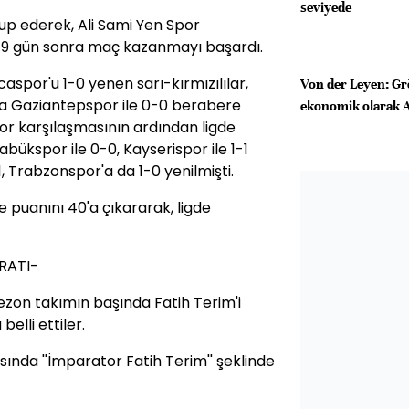
seviyede
up ederek, Ali Sami Yen Spor
9 gün sonra maç kazanmayı başardı.
aspor'u 1-0 yenen sarı-kırmızılılar,
Von der Leyen: Gr
da Gaziantepspor ile 0-0 berabere
ekonomik olarak A
or karşılaşmasının ardından ligde
ükspor ile 0-0, Kayserispor ile 1-1
 Trabzonspor'a da 1-0 yenilmişti.
 puanını 40'a çıkararak, ligde
RATI-
ezon takımın başında Fatih Terim'i
elli ettiler.
ısında ''İmparator Fatih Terim'' şeklinde