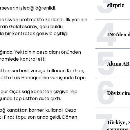
3
sürpriz
everin izlediği öğrenildi.
4
ozisyon üretmekte zorlandı. İlk yarının
ıran Galatasaray, golü buldu.
 bir kontratak golüyle eşitliği
ING'den d
5
ğında, Yekta'nın ceza alanı önünden
 hamlede kontrol etti.
Altına AB
ttan serbest vuruşu kullanan Korhan,
6
rekte Luis Henrique'nin vuruşunda topu
ür Öçal, sağ kanattan çizgiye inip
Döviz cins
uşunda top üstten auta çıktı.
7
sağ kanattan korner kullandı. Ceza
ci Fırat topu son anda çeldi. Dönen
Türkiye, 
savunma 