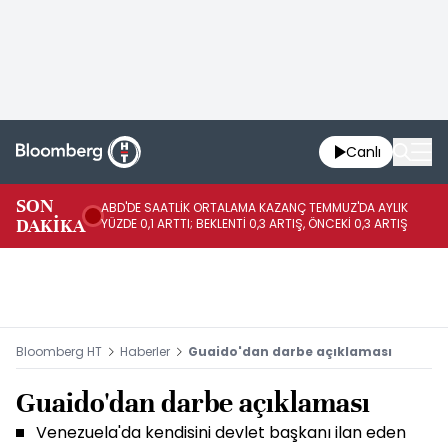
Canlı
SON
ABD'DE SAATLİK ORTALAMA KAZANÇ TEMMUZ'DA AYLIK
AB
DAKİKA
YÜZDE 0,1 ARTTI; BEKLENTİ 0,3 ARTIŞ, ÖNCEKİ 0,3 ARTIŞ
BE
Bloomberg HT
Haberler
Guaido'dan darbe açıklaması
Guaido'dan darbe açıklaması
Venezuela'da kendisini devlet başkanı ilan eden