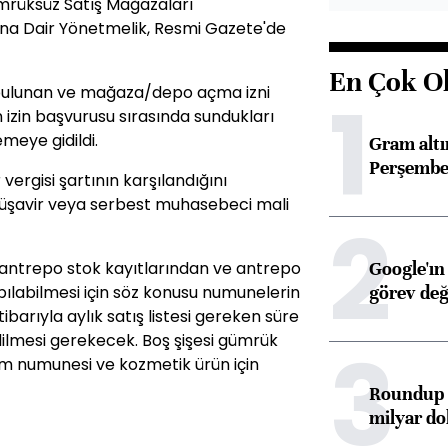
mrüksüz Satış Mağazaları
ına Dair Yönetmelik, Resmi Gazete'de
En Çok O
1
 bulunan ve mağaza/depo açma izni
 izin başvurusu sırasında sundukları
meye gidildi.
Gram alt
Perşembe 
rgisi şartının karşılandığını
müşavir veya serbest muhasebeci mali
2
Google'ın
antrepo stok kayıtlarından ve antrepo
görev değ
abilmesi için söz konusu numunelerin
tibarıyla aylık satış listesi gereken süre
ilmesi gerekecek. Boş şişesi gümrük
3
üm numunesi ve kozmetik ürün için
Roundup d
milyar dol