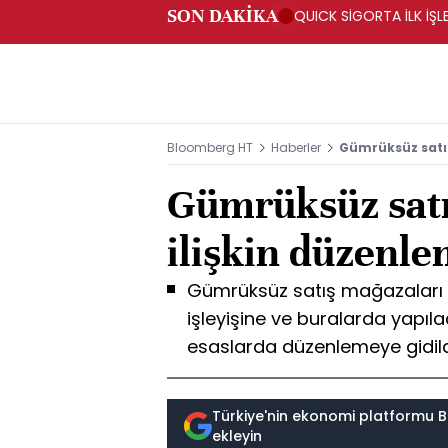
SON DAKİKA
QUICK SİGORTA İLK İŞL
Bloomberg HT
Haberler
Gümrüksüz satı
Gümrüksüz satı
ilişkin düzenl
Gümrüksüz satış mağazaları i
işleyişine ve buralarda yapıla
esaslarda düzenlemeye gidild
Türkiye'nin ekonomi platformu B
ekleyin