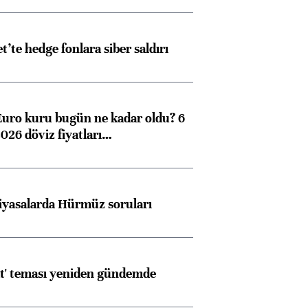
et’te hedge fonlara siber saldırı
Almanya, Commerzbank
Ba
Euro kuru bugün ne kadar oldu? 6
konusunda Unicredit ile
me
026 döviz fiyatları…
görüşmelere hazırlanıyor
iyasalarda Hürmüz soruları
ngıçları
at' teması yeniden gündemde