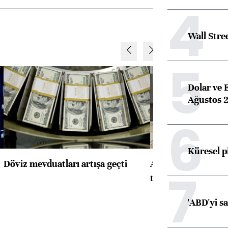
4
Wall Stre
5
Dolar ve 
Ağustos 2
6
Küresel p
Döviz mevduatları artışa geçti
ABD'de konut başla
7
toparlandı
'ABD'yi s