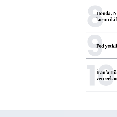
8
Honda, Ni
karını iki
9
Fed yetki
10
İran’a Hü
verecek 