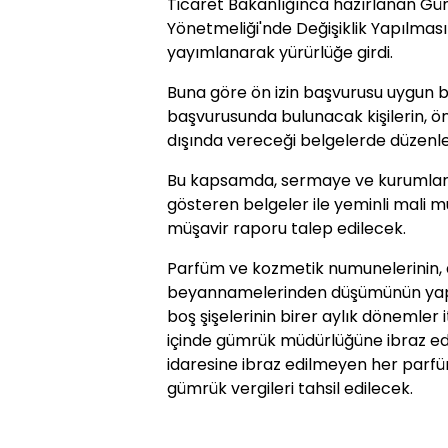
Ticaret Bakanlığınca hazırlanan Gü
Yönetmeliği'nde Değişiklik Yapılmas
yayımlanarak yürürlüğe girdi.
Buna göre ön izin başvurusu uygun
başvurusunda bulunacak kişilerin, ön
dışında vereceği belgelerde düzenle
Bu kapsamda, sermaye ve kurumlar ve
gösteren belgeler ile yeminli mali 
müşavir raporu talep edilecek.
Parfüm ve kozmetik numunelerinin, 
beyannamelerinden düşümünün yapıl
boş şişelerinin birer aylık dönemler i
içinde gümrük müdürlüğüne ibraz ed
idaresine ibraz edilmeyen her parf
gümrük vergileri tahsil edilecek.