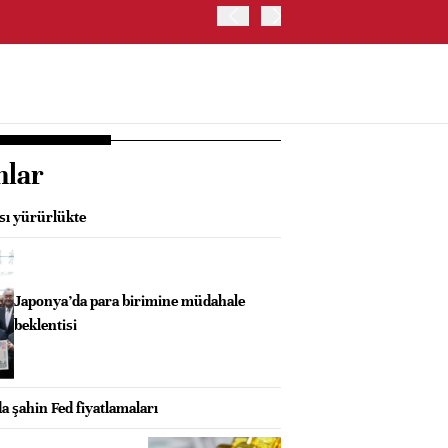
BIST 100 ENDEKSİ GÜNE Y
nlar
sı yürürlükte
Japonya’da para birimine müdahale
beklentisi
a şahin Fed fiyatlamaları