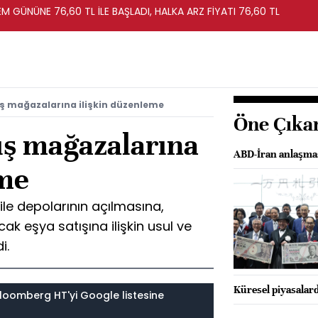
EM GÜNÜNE 76,60 TL İLE BAŞLADI, HALKA ARZ FİYATI 76,60 TL
ş mağazalarına ilişkin düzenleme
Öne Çıka
ş mağazalarına
ABD-İran anlaşma
eme
le depolarının açılmasına,
cak eşya satışına ilişkin usul ve
i.
Küresel piyasalard
loomberg HT'yi Google listesine