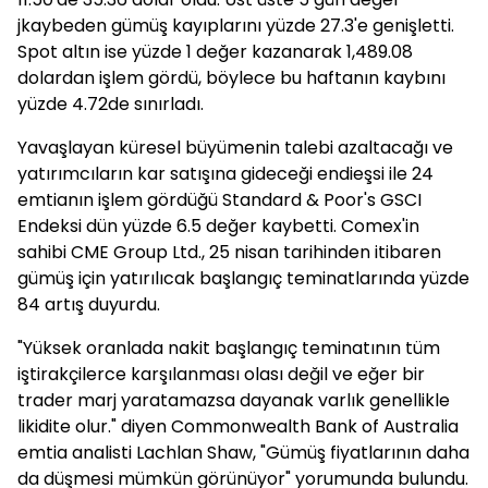
jkaybeden gümüş kayıplarını yüzde 27.3'e genişletti.
Spot altın ise yüzde 1 değer kazanarak 1,489.08
dolardan işlem gördü, böylece bu haftanın kaybını
yüzde 4.72de sınırladı.
Yavaşlayan küresel büyümenin talebi azaltacağı ve
yatırımcıların kar satışına gideceği endieşsi ile 24
emtianın işlem gördüğü Standard & Poor's GSCI
Endeksi dün yüzde 6.5 değer kaybetti. Comex'in
sahibi CME Group Ltd., 25 nisan tarihinden itibaren
gümüş için yatırılıcak başlangıç teminatlarında yüzde
84 artış duyurdu.
"Yüksek oranlada nakit başlangıç teminatının tüm
iştirakçilerce karşılanması olası değil ve eğer bir
trader marj yaratamazsa dayanak varlık genellikle
likidite olur." diyen Commonwealth Bank of Australia
emtia analisti Lachlan Shaw, "Gümüş fiyatlarının daha
da düşmesi mümkün görünüyor" yorumunda bulundu.