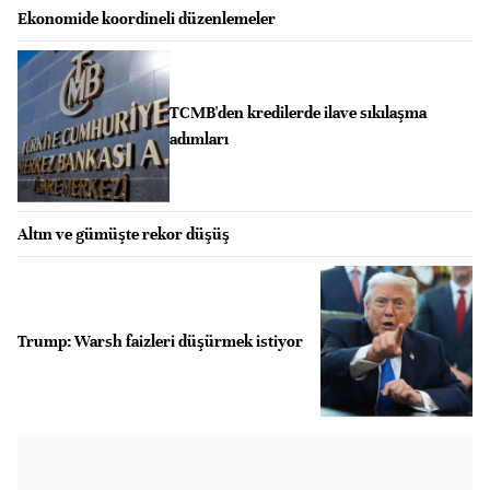
Ekonomide koordineli düzenlemeler
TCMB'den kredilerde ilave sıkılaşma
adımları
Altın ve gümüşte rekor düşüş
Trump: Warsh faizleri düşürmek istiyor