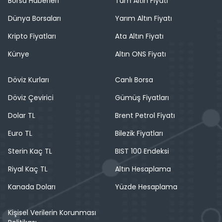
Borsa Haberleri
Tam Altın Fiyatı
Dünya Borsaları
Yarım Altın Fiyatı
Kripto Fiyatları
Ata Altın Fiyatı
Künye
Altın ONS Fiyatı
Döviz Kurları
Canlı Borsa
Döviz Çevirici
Gümüş Fiyatları
Dolar TL
Brent Petrol Fiyatı
Euro TL
Bilezik Fiyatları
Sterin Kaç TL
BIST 100 Endeksi
Riyal Kaç TL
Altın Hesaplama
Kanada Doları
Yüzde Hesaplama
Kişisel Verilerin Korunması