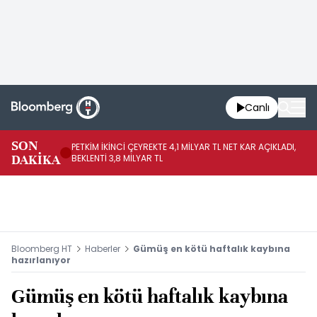
Canlı
SON
PETKİM İKİNCİ ÇEYREKTE 4,1 MİLYAR TL NET KAR AÇIKLADI,
İR
DAKİKA
BEKLENTİ 3,8 MİLYAR TL
UY
Bloomberg HT
Haberler
Gümüş en kötü haftalık kaybına
hazırlanıyor
Gümüş en kötü haftalık kaybına