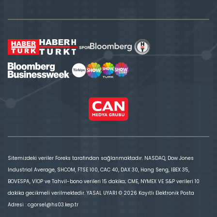
Sitemizdeki veriler Foreks tarafından sağlanmaktadır. NASDAQ, Dow Jones
Industrial Average, SHCOM, FTSE 100, CAC 40, DAX 30, Hang Seng, IBEX 35,
BOVESPA, VİOP ve Tahvil-bono verileri 15 dakika; CME, NYMEX VE S&P verileri 10
dakika gecikmeli verilmektedir. YASAL UYARI © 2026 Kayıtlı Elektronik Posta
Adresi : cgorsel@hs03.kep.tr