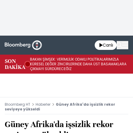
Canlı
BAKAN ŞİMŞEK: VERİMLİLİK ODAKLI POLİTİKALARIMIZLA
BA
SON
KÜRESEL DEĞER ZİNCİRLERİNDE DAHA ÜST BASAMAKLARA
VE
DAKİKA
ÇIKMAYI SÜRDÜRECEĞİZ
DÖ
Bloomberg HT
Haberler
Güney Afrika'da işsizlik rekor
seviyeye yükseldi
Güney Afrika'da işsizlik rekor