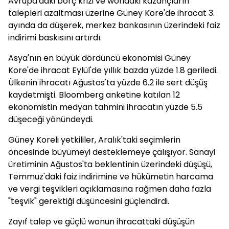
Avrupa'daki borç krizi ve wondaki kazançların
talepleri azaltması üzerine Güney Kore'de ihracat 3.
ayında da düşerek, merkez bankasının üzerindeki faiz
indirimi baskısını artırdı.
Asya'nın en büyük dördüncü ekonomisi Güney
Kore'de ihracat Eylül'de yıllık bazda yüzde 1.8 geriledi.
Ülkenin ihracatı Ağustos'ta yüzde 6.2 ile sert düşüş
kaydetmişti. Bloomberg anketine katılan 12
ekonomistin medyan tahmini ihracatın yüzde 5.5
düşeceği yönündeydi.
Güney Koreli yetkililer, Aralık'taki seçimlerin
öncesinde büyümeyi desteklemeye çalışıyor. Sanayi
üretiminin Ağustos'ta beklentinin üzerindeki düşüşü,
Temmuz'daki faiz indirimine ve hükümetin harcama
ve vergi teşvikleri açıklamasına rağmen daha fazla
"teşvik" gerektiği düşüncesini güçlendirdi.
Zayıf talep ve güçlü wonun ihracattaki düşüşün