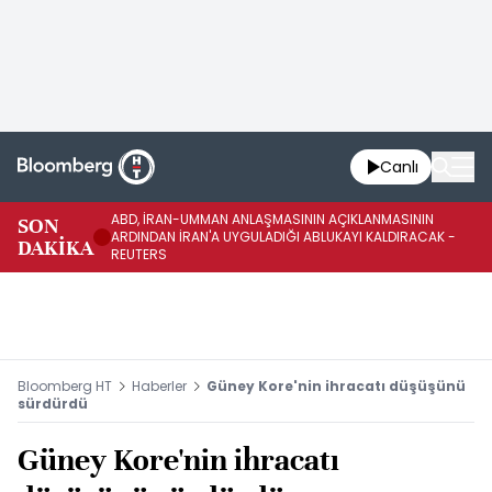
Canlı
ABD, İRAN-UMMAN ANLAŞMASININ AÇIKLANMASININ
AB
SON
ARDINDAN İRAN'A UYGULADIĞI ABLUKAYI KALDIRACAK -
GE
DAKİKA
REUTERS
UY
Bloomberg HT
Haberler
Güney Kore'nin ihracatı düşüşünü
sürdürdü
Güney Kore'nin ihracatı