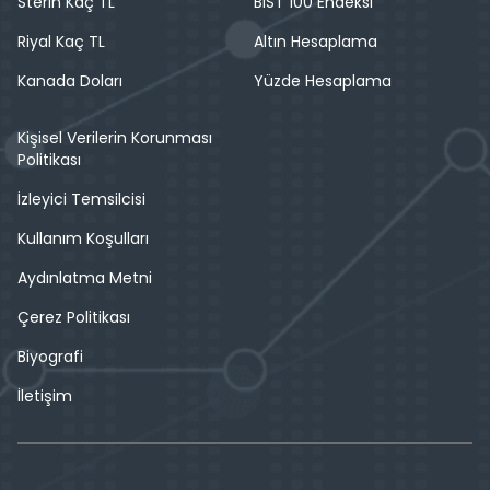
Sterin Kaç TL
BIST 100 Endeksi
Riyal Kaç TL
Altın Hesaplama
Kanada Doları
Yüzde Hesaplama
Kişisel Verilerin Korunması
Politikası
İzleyici Temsilcisi
Kullanım Koşulları
Aydınlatma Metni
Çerez Politikası
Biyografi
İletişim