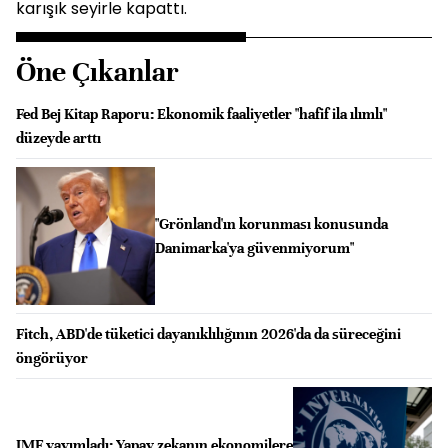
karışık seyirle kapattı.
Öne Çıkanlar
Fed Bej Kitap Raporu: Ekonomik faaliyetler "hafif ila ılımlı"
düzeyde arttı
"Grönland'ın korunması konusunda
Danimarka'ya güvenmiyorum"
Fitch, ABD'de tüketici dayanıklılığının 2026'da da süreceğini
öngörüyor
IMF yayımladı: Yapay zekanın ekonomilere