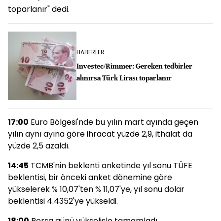
toparlanır" dedi.
HABERLER
Investec/Rimmer: Gereken tedbirler
alınırsa Türk Lirası toparlanır
17:00
Euro Bölgesi'nde bu yılın mart ayında geçen
yılın aynı ayına göre ihracat yüzde 2,9, ithalat da
yüzde 2,5 azaldı.
14:45
TCMB'nin beklenti anketinde yıl sonu TÜFE
beklentisi, bir önceki anket dönemine göre
yükselerek % 10,07'ten % 11,07'ye, yıl sonu dolar
beklentisi 4.4352'ye yükseldi.
18:00
Borsa günü yükselişle tamamladı.