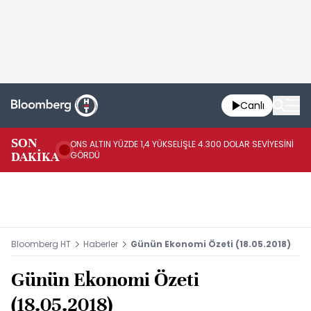
Canlı
SK
SON
ONS ALTIN YÜZDE 1,4 YÜKSELİŞLE 4.300 DOLAR SEVİYESİNİ
GE
DAKİKA
GÖRDÜ
DO
Bloomberg HT
Haberler
Günün Ekonomi Özeti (18.05.2018)
Günün Ekonomi Özeti
(18.05.2018)