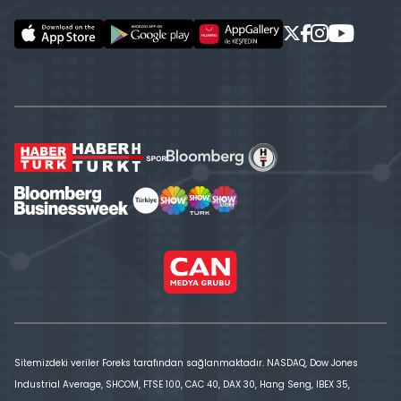
Sitemizdeki veriler Foreks tarafından sağlanmaktadır. NASDAQ, Dow Jones
Industrial Average, SHCOM, FTSE 100, CAC 40, DAX 30, Hang Seng, IBEX 35,