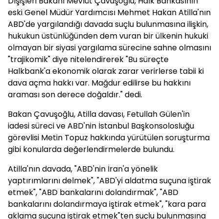
Dışişleri Bakanı Mevlüt Çavuşoğlu, Halk Bankasının
eski Genel Müdür Yardımcısı Mehmet Hakan Atilla'nın
ABD'de yargılandığı davada suçlu bulunmasına ilişkin,
hukukun üstünlüğünden dem vuran bir ülkenin hukuki
olmayan bir siyasi yargılama sürecine sahne olmasını
"trajikomik" diye nitelendirerek "Bu süreçte
Halkbank'a ekonomik olarak zarar verirlerse tabii ki
dava açma hakkı var. Mağdur edilirse bu hakkını
araması son derece doğaldır." dedi.
Bakan Çavuşoğlu, Atilla davası, Fetullah Gülen'in
iadesi süreci ve ABD'nin İstanbul Başkonsolosluğu
görevlisi Metin Topuz hakkında yürütülen soruşturma
gibi konularda değerlendirmelerde bulundu.
Atilla'nın davada, "ABD'nin İran'a yönelik
yaptırımlarını delmek", "ABD'yi aldatma suçuna iştirak
etmek", "ABD bankalarını dolandırmak", "ABD
bankalarını dolandırmaya iştirak etmek", "kara para
aklama suçuna iştirak etmek"ten suçlu bulunmasına