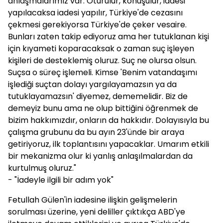
anlaşmalarımız var. Oturulur, konuşulur, iadesi
yapılacaksa iadesi yapılır, Türkiye'de cezasını
çekmesi gerekiyorsa Türkiye'de çeker vesaire.
Bunları zaten takip ediyoruz ama her tutuklanan kişi
için kıyameti koparacaksak o zaman suç işleyen
kişileri de desteklemiş oluruz. Suç ne olursa olsun.
Suçsa o süreç işlemeli. Kimse 'Benim vatandaşımı
işlediği suçtan dolayı yargılayamazsın ya da
tutuklayamazsın' diyemez, dememelidir. Biz de
demeyiz bunu ama ne olup bittiğini öğrenmek de
bizim hakkımızdır, onların da hakkıdır. Dolayısıyla bu
çalışma grubunu da bu ayın 23'ünde bir araya
getiriyoruz, ilk toplantısını yapacaklar. Umarım etkili
bir mekanizma olur ki yanlış anlaşılmalardan da
kurtulmuş oluruz."
- "İadeyle ilgili bir adım yok"
Fetullah Gülen'in iadesine ilişkin gelişmelerin
sorulması üzerine, yeni deliller çıktıkça ABD'ye