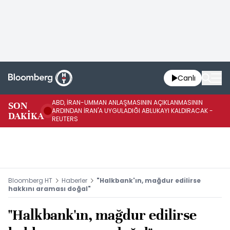
Canlı
ABD, İRAN-UMMAN ANLAŞMASININ AÇIKLANMASININ
AB
SON
ARDINDAN İRAN'A UYGULADIĞI ABLUKAYI KALDIRACAK -
GE
DAKİKA
REUTERS
UY
Bloomberg HT
Haberler
"Halkbank'ın, mağdur edilirse
hakkını araması doğal"
"Halkbank'ın, mağdur edilirse