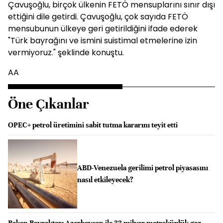
Çavuşoğlu, birçok ülkenin FETÖ mensuplarını sınır dışı
ettiğini dile getirdi. Çavuşoğlu, çok sayıda FETÖ
mensubunun ülkeye geri getirildiğini ifade ederek
"Türk bayrağını ve ismini suistimal etmelerine izin
vermiyoruz." şeklinde konuştu.
AA
Öne Çıkanlar
OPEC+ petrol üretimini sabit tutma kararını teyit etti
ABD-Venezuela gerilimi petrol piyasasını
nasıl etkileyecek?
Bakan Bayraktar: Azerbaycan ile 33 milyar metreküplük gaz