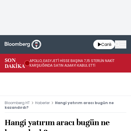
Canlı
SON
APOLLO, EASYJET'İ HİSSE BAŞINA 7,15 STERLİN NAKİT
UE
DAKİKA
KARŞILIĞINDA SATIN ALMAYI KABUL ETTİ
Bloomberg HT
Haberler
Hangi yatırım aracı bugün ne
kazandırdı?
Hangi yatırım aracı bugün ne