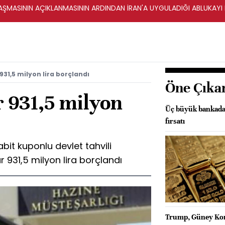
ŞMASININ AÇIKLANMASININ ARDINDAN İRAN'A UYGULADIĞI ABLUKAYI
931,5 milyon lira borçlandı
Öne Çıka
r 931,5 milyon
Üç büyük bankadan
fırsatı
 sabit kuponlu devlet tahvili
 931,5 milyon lira borçlandı
Trump, Güney Kore'