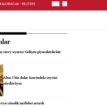
 KALDIRACAK -REUTERS
ABD DIŞİŞLERİ BAKANLIĞI
UYGULANACAK
nlar
 carry uyarısı: Gelişen piyasalarda kâr
Altın 5 bin dolar üzerindeki seyrini
sürdürüyor
ye yönelik tarifeleri artırdı