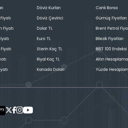
rı
Döviz Kurları
Canlı Borsa
Fiyatı
Döviz Çevirici
Gümüş Fiyatları
n Fiyatı
Dolar TL
Brent Petrol Fiya
iyatı
Euro TL
Bilezik Fiyatları
 Fiyatı
Sterin Kaç TL
BIST 100 Endeksi
yatı
Riyal Kaç TL
Altın Hesaplama
iyatı
Kanada Doları
Yüzde Hesapla