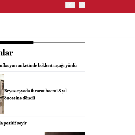
ABD HAZİNE BAKANLIĞI'NIN
nlar
nflasyon anketinde beklenti aşağı yönlü
Beyaz eşyada ihracat hacmi 8 yıl
öncesine döndü
a pozitif seyir