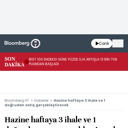
Canlı
SON
BIST 100 ENDEKSİ GÜNE YÜZDE 0,14 ARTIŞLA 13 BİN 708
JA
DAKİKA
PUANDAN BAŞLADI
EN
Bloomberg HT
Haberler
Hazine haftaya 3 ihale ve 1
doğrudan satış gerçekleştirecek
Hazine haftaya 3 ihale ve 1