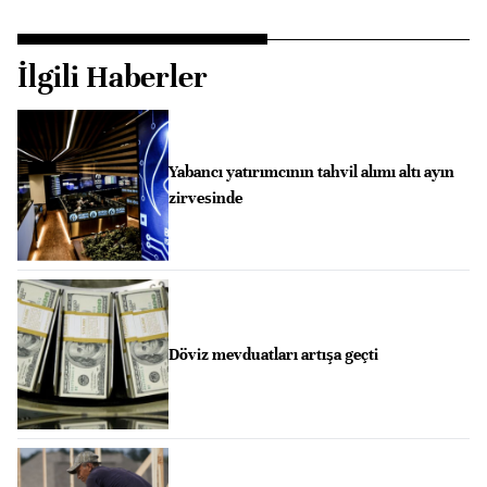
İlgili Haberler
Yabancı yatırımcının tahvil alımı altı ayın
zirvesinde
Döviz mevduatları artışa geçti