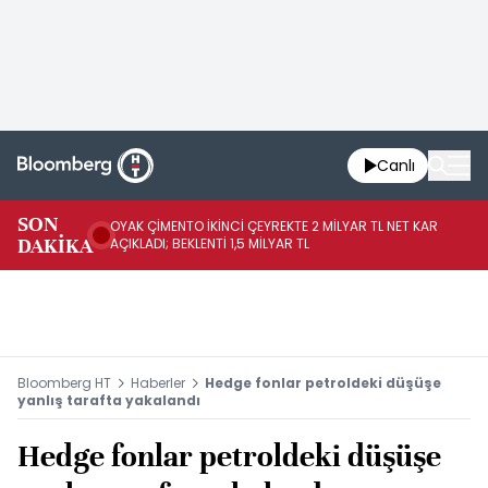
Canlı
İR
SON
OYAK ÇİMENTO İKİNCİ ÇEYREKTE 2 MİLYAR TL NET KAR
YÖ
DAKİKA
AÇIKLADI; BEKLENTİ 1,5 MİLYAR TL
OL
Bloomberg HT
Haberler
Hedge fonlar petroldeki düşüşe
yanlış tarafta yakalandı
Hedge fonlar petroldeki düşüşe