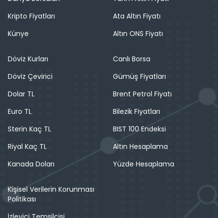
Kripto Fiyatları
Ata Altın Fiyatı
Künye
Altın ONS Fiyatı
Döviz Kurları
Canlı Borsa
Döviz Çevirici
Gümüş Fiyatları
Dolar TL
Brent Petrol Fiyatı
Euro TL
Bilezik Fiyatları
Sterin Kaç TL
BIST 100 Endeksi
Riyal Kaç TL
Altın Hesaplama
Kanada Doları
Yüzde Hesaplama
Kişisel Verilerin Korunması
Politikası
İzleyici Temsilcisi