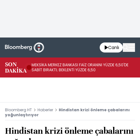
Canlı
SON
MEKSİKA MERKEZ BANKASI FAİZ ORANINI YÜZDE 6,50'DE
OY
DAKİKA
SABİT BIRAKTI; BEKLENTİ YÜZDE 6,50
AÇ
Bloomberg HT
Haberler
Hindistan krizi önleme çabalarını
yoğunlaştırıyor
Hindistan krizi önleme çabalarını