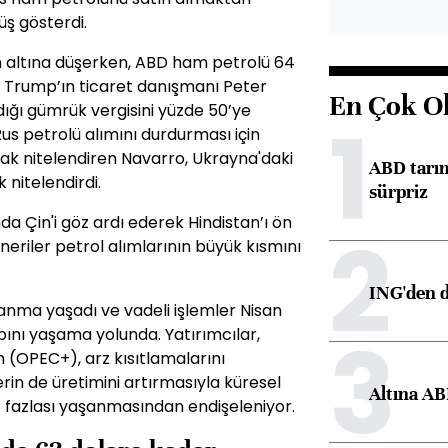
ş gösterdi.
ın altına düşerken, ABD ham petrolü 64
d Trump’ın ticaret danışmanı Peter
En Çok O
dığı gümrük vergisini yüzde 50’ye
1
us petrolü alımını durdurması için
larak nitelendiren Navarro, Ukrayna'daki
ABD tarım
 nitelendirdi.
sürpriz
a Çin'i göz ardı ederek Hindistan’ı ön
2
neriler petrol alımlarının büyük kısmını
ING'den d
lanma yaşadı ve vadeli işlemler Nisan
3
ını yaşama yolunda. Yatırımcılar,
 (OPEC+), arz kısıtlamalarını
erin de üretimini artırmasıyla küresel
Altına AB
fazlası yaşanmasından endişeleniyor.