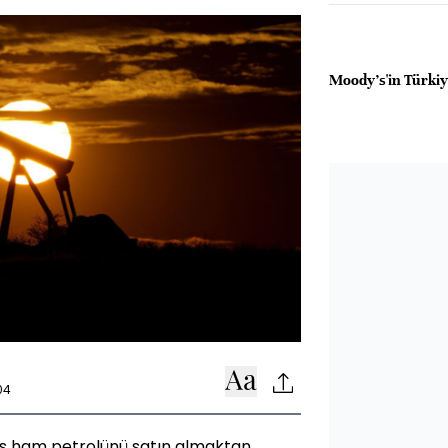
Moody's'in Türkiy
04
Rus ham petrolünü satın almaktan