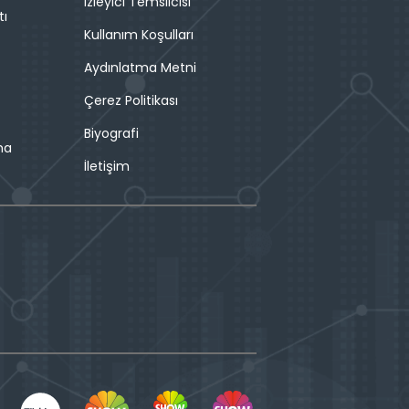
İzleyici Temsilcisi
tı
Kullanım Koşulları
Aydınlatma Metni
Çerez Politikası
Biyografi
ma
İletişim