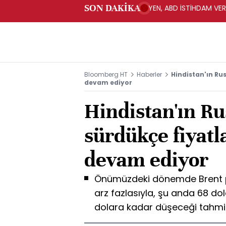
SON DAKİKA
YEN, ABD İSTİHDAM VER
Bloomberg HT
Haberler
Hindistan'ın Ru
devam ediyor
Hindistan'ın Rus
sürdükçe fiyat
devam ediyor
Önümüzdeki dönemde Brent 
arz fazlasıyla, şu anda 68 dol
dolara kadar düşeceği tahmin