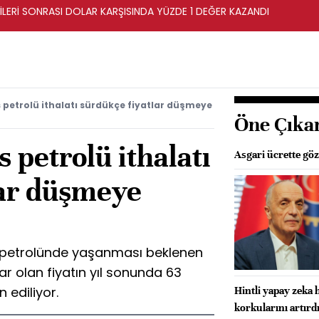
İLERİ SONRASI DOLAR KARŞISINDA YÜZDE 1 DEĞER KAZANDI
s petrolü ithalatı sürdükçe fiyatlar düşmeye
Öne Çıka
 petrolü ithalatı
Asgari ücrette göz
lar düşmeye
petrolünde yaşanması beklenen
ar olan fiyatın yıl sonunda 63
 ediliyor.
Hintli yapay zeka 
korkularını artırd