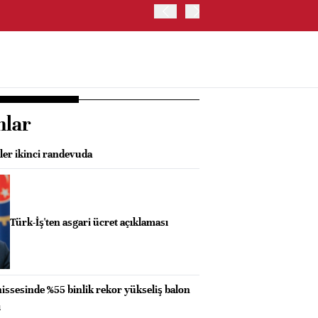
ABD İSTİHDAM VERİLERİ S
nlar
ler ikinci randevuda
Türk-İş'ten asgari ücret açıklaması
hissesinde %55 binlik rekor yükseliş balon
ı