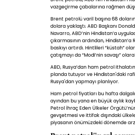
vazgeçirme çabalarına rağmen düşü
Brent petrolü varil başına 68 dolar
dolara yaklaştı. ABD Başkanı Donal
Navarro, ABD’nin Hindistan’a uygula
çıkarmasının ardından, Hindistan’a R
baskıyı artırdı. Hintlileri “küstah” o
çatışmayı da “Modi’nin savaşı” olarak
ABD, Rusya’dan ham petrol ithalatınd
planda tutuyor ve Hindistan'daki rafi
Rusya'dan yapmayı planlıyor.
Ham petrol fiyatları bu hafta dalga
ayından bu yana en büyük aylık kayb
Petrol İhraç Eden Ülkeler Örgütü’nün
gevşetmesi ve ittifak dışındaki ülkel
piyasanın önümüzdeki dönemde arz 