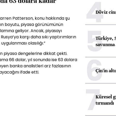
4
nda 63 dolara kadar
Döviz cins
Warren Patterson, konu hakkında şu
ının boyutu, piyasa görünümünün
5
nlamına geliyor. Ancak, piyasayı
 Rusya’ya karşı daha sıkı yaptırımların
Türkiye, 
n uygulanması olasılığı.”
savunma 
en piyasa dengelerine dikkat çekti.
6
ma 66 dolar, yıl sonunda ise 63 dolara
eyen banka analistleri arz fazlasının
Çin'in alt
yacağını ifade etti.
7
Küresel gı
tırmandı