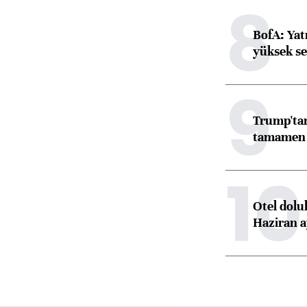
8
BofA: Yatı
yüksek se
9
Trump'tan
tamamen o
10
Otel dolu
Haziran a