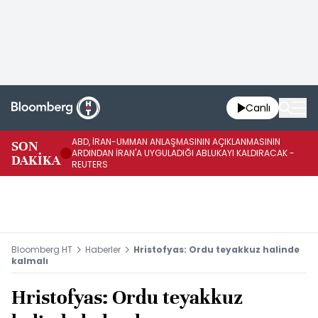
Canlı
ABD, İRAN-UMMAN ANLAŞMASININ AÇIKLANMASININ
AB
SON
ARDINDAN İRAN'A UYGULADIĞI ABLUKAYI KALDIRACAK -
GE
DAKİKA
REUTERS
UY
Bloomberg HT
Haberler
Hristofyas: Ordu teyakkuz halinde
kalmalı
Hristofyas: Ordu teyakkuz