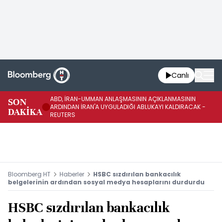
Canlı
ABD, İRAN-UMMAN ANLAŞMASININ AÇIKLANMASININ
AB
SON
ARDINDAN İRAN'A UYGULADIĞI ABLUKAYI KALDIRACAK -
GE
DAKİKA
REUTERS
UY
Bloomberg HT
Haberler
HSBC sızdırılan bankacılık
belgelerinin ardından sosyal medya hesaplarını durdurdu
HSBC sızdırılan bankacılık