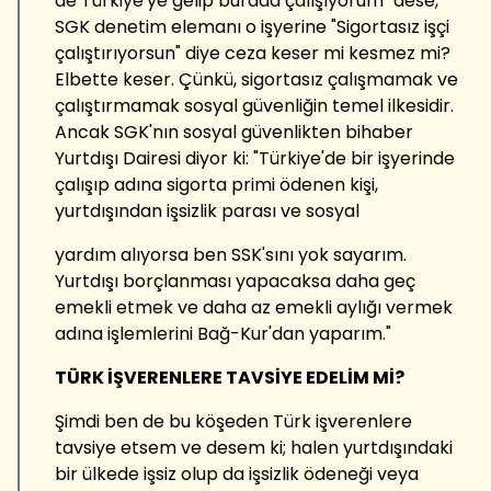
de Türkiye'ye gelip burada çalışıyorum" dese,
SGK denetim elemanı o işyerine "Sigortasız işçi
çalıştırıyorsun" diye ceza keser mi kesmez mi?
Elbette keser. Çünkü, sigortasız çalışmamak ve
çalıştırmamak sosyal güvenliğin temel ilkesidir.
Ancak SGK'nın sosyal güvenlikten bihaber
Yurtdışı Dairesi diyor ki: "Türkiye'de bir işyerinde
çalışıp adına sigorta primi ödenen kişi,
yurtdışından işsizlik parası ve sosyal
yardım alıyorsa ben SSK'sını yok sayarım.
Yurtdışı borçlanması yapacaksa daha geç
emekli etmek ve daha az emekli aylığı vermek
adına işlemlerini Bağ-Kur'dan yaparım."
TÜRK İŞVERENLERE TAVSİYE EDELİM Mİ?
Şimdi ben de bu köşeden Türk işverenlere
tavsiye etsem ve desem ki; halen yurtdışındaki
bir ülkede işsiz olup da işsizlik ödeneği veya