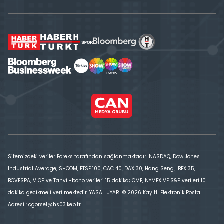
Sitemizdeki veriler Foreks tarafından sağlanmaktadır. NASDAQ, Dow Jones
Industrial Average, SHCOM, FTSE 100, CAC 40, DAX 30, Hang Seng, IBEX 35,
BOVESPA, VİOP ve Tahvil-bono verileri 15 dakika; CME, NYMEX VE S&P verileri 10
dakika gecikmeli verilmektedir. YASAL UYARI © 2026 Kayıtlı Elektronik Posta
Adresi : cgorsel@hs03.kep.tr