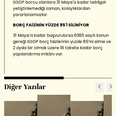
SGDP borcu olanlara 31 Mayıs'a kadar tebligat
yetiştirilemediği zaman, kolaylıklardan
yararlanamazlar.
BORÇ FAİZİNİN YÜZDE 85'İ SİLİNİYOR
31 Mayıs’a kadar başvurulursa 6385 sayılı kanun
gereği SGDP borç faizlerinin yüzde 85’ini silme ve
2 ayda bir olmak üzere 18 taksite kadar borç
yapılandırma imkânı var.
Diğer Yazılar