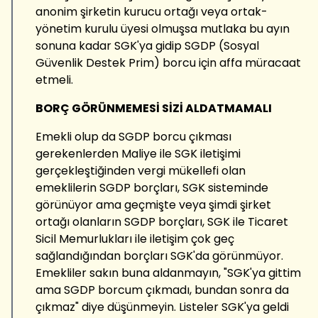
anonim şirketin kurucu ortağı veya ortak-
yönetim kurulu üyesi olmuşsa mutlaka bu ayın
sonuna kadar SGK'ya gidip SGDP (Sosyal
Güvenlik Destek Prim) borcu için affa müracaat
etmeli.
BORÇ GÖRÜNMEMESİ SİZİ ALDATMAMALI
Emekli olup da SGDP borcu çıkması
gerekenlerden Maliye ile SGK iletişimi
gerçekleştiğinden vergi mükellefi olan
emeklilerin SGDP borçları, SGK sisteminde
görünüyor ama geçmişte veya şimdi şirket
ortağı olanların SGDP borçları, SGK ile Ticaret
Sicil Memurlukları ile iletişim çok geç
sağlandığından borçları SGK'da görünmüyor.
Emekliler sakın buna aldanmayın, "SGK'ya gittim
ama SGDP borcum çıkmadı, bundan sonra da
çıkmaz" diye düşünmeyin. Listeler SGK'ya geldi