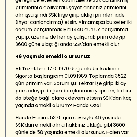
gereğince evlenen kadın dilerse SSK'da birikmiş
primlerini alabiliyordu, şayet anneniz primlerini
almışsa şimdi SSK'lı işe girip aldığı primleri iade
(ihya-canlandırma) etsin. Almamışsa bu sefer iki
doğum borçlanmasıyla 1440 günlük borçlanma
yapıp, üzerine de her ay çalışarak prim ödeyip
3600 güne ulaştığı anda SSK'dan emekli olur.
46 yaşında emekli olursunuz
Ali Tezel, ben 17.01.1970 doğumlu bir kadınım.
Sigorta başlangıcım 01.09.1989. Toplamda 3522
gün primim var. Sorum şu: Tekrar işe girip iki ay
prim ödeyip doğum borçlanması yapsam, kalanı
da isteğe bağlı olarak devam etsem SSK'dan kaç
yaşında emekli olurum? Hande Özel
Hande Hanım, 5375 gün sayısıyla 46 yaşında
SSK'dan emekli olma hakkınız olduğu gibi 3600
günle de 58 yaşında emekli olursunuz. Halen var