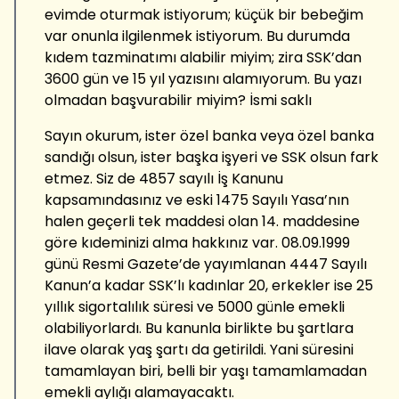
evimde oturmak istiyorum; küçük bir bebeğim
var onunla ilgilenmek istiyorum. Bu durumda
kıdem tazminatımı alabilir miyim; zira SSK’dan
3600 gün ve 15 yıl yazısını alamıyorum. Bu yazı
olmadan başvurabilir miyim? İsmi saklı
Sayın okurum, ister özel banka veya özel banka
sandığı olsun, ister başka işyeri ve SSK olsun fark
etmez. Siz de 4857 sayılı İş Kanunu
kapsamındasınız ve eski 1475 Sayılı Yasa’nın
halen geçerli tek maddesi olan 14. maddesine
göre kıdeminizi alma hakkınız var. 08.09.1999
günü Resmi Gazete’de yayımlanan 4447 Sayılı
Kanun’a kadar SSK’lı kadınlar 20, erkekler ise 25
yıllık sigortalılık süresi ve 5000 günle emekli
olabiliyorlardı. Bu kanunla birlikte bu şartlara
ilave olarak yaş şartı da getirildi. Yani süresini
tamamlayan biri, belli bir yaşı tamamlamadan
emekli aylığı alamayacaktı.