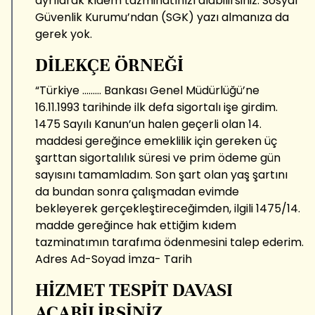
ayrılarak kıdem tazminatınızı alabilirsiniz. Sosyal
Güvenlik Kurumu’ndan (SGK) yazı almanıza da
gerek yok.
DİLEKÇE ÖRNEĞİ
“Türkiye ......... Bankası Genel Müdürlüğü’ne
16.11.1993 tarihinde ilk defa sigortalı işe girdim.
1475 Sayılı Kanun’un halen geçerli olan 14.
maddesi gereğince emeklilik için gereken üç
şarttan sigortalılık süresi ve prim ödeme gün
sayısını tamamladım. Son şart olan yaş şartını
da bundan sonra çalışmadan evimde
bekleyerek gerçekleştireceğimden, ilgili 1475/14.
madde gereğince hak ettiğim kıdem
tazminatımın tarafıma ödenmesini talep ederim.
Adres Ad-Soyad İmza- Tarih
HİZMET TESPİT DAVASI
AÇABİLİRSİNİZ