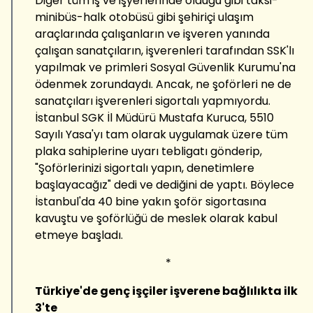
Diğer tüm iş ve işyerlerinde olduğu gibi taksi-
minibüs-halk otobüsü gibi şehiriçi ulaşım
araçlarında çalışanların ve işveren yanında
çalışan sanatçıların, işverenleri tarafından SSK'lı
yapılmak ve primleri Sosyal Güvenlik Kurumu'na
ödenmek zorundaydı. Ancak, ne şoförleri ne de
sanatçıları işverenleri sigortalı yapmıyordu.
İstanbul SGK İl Müdürü Mustafa Kuruca, 5510
Sayılı Yasa'yı tam olarak uygulamak üzere tüm
plaka sahiplerine uyarı tebligatı gönderip,
"Şoförlerinizi sigortalı yapın, denetimlere
başlayacağız" dedi ve dediğini de yaptı. Böylece
İstanbul'da 40 bine yakın şoför sigortasına
kavuştu ve şoförlüğü de meslek olarak kabul
etmeye başladı.
*
Türkiye'de genç işçiler işverene bağlılıkta ilk
3'te