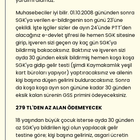
yardımı alamaz.
Muhasebeciler iyi bilir. 01.10.2008 gününden sonra
SGK'ya verilen e-bildirgenin son günü 23'üne
çekildi. İşte işçiler sizler de ayın 24'ünde PTT'den
alacağınız e-devlet şifresi ile hemen SGK sitesine
girip, işveren sizi geçen ay kaç gün SGK'ya
bildirmiş bakacaksınız. Baktınız ve işveren sizi
ayda 30 günden eksik bildirmiş hemen koşa koşa
SGK'ya gidip gelir testi (şimdi Kaymakamlık yeşil
kart büroları yapıyor) yaptıracaksınız ve ailenin
kişi başına düşen gelirini bulduracaksınız. Sonra
da koşa koşa ayın son gününe kadar 30 günden
eksik kalan sürenin GSS primini ödeyeceksiniz.
279 TL'DEN AZ ALAN ÖDEMEYECEK
18 yaşından büyük çocuk isterse ayda 30 günden
az SGK'ya bildirilen işçi olun yapılacak gelir
testine göre; kişi başına geliriniz, asgari ücretin