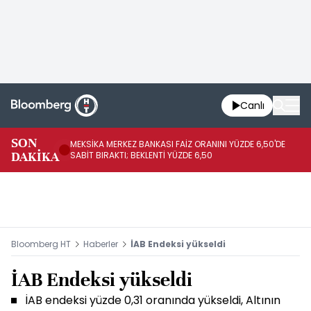
Canlı
SON
MEKSİKA MERKEZ BANKASI FAİZ ORANINI YÜZDE 6,50'DE
OY
DAKİKA
SABİT BIRAKTI; BEKLENTİ YÜZDE 6,50
AÇ
Bloomberg HT
Haberler
İAB Endeksi yükseldi
İAB Endeksi yükseldi
İAB endeksi yüzde 0,31 oranında yükseldi, Altının