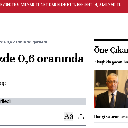
EYREKTE 6 MİLYAR TL NET KAR ELDE ETTİ; BEKLENTİ 4,9 MİLYAR TL
zde 0,6 oranında geriledi
Öne Çıka
zde 0,6 oranında
7 başlıkla geçen ha
şti
Hangi yatırım arac