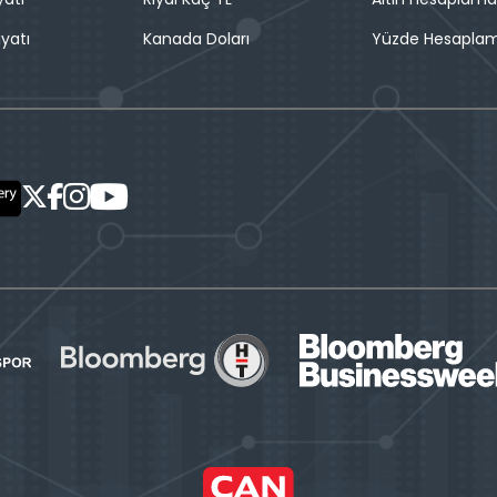
iyatı
Kanada Doları
Yüzde Hesapla