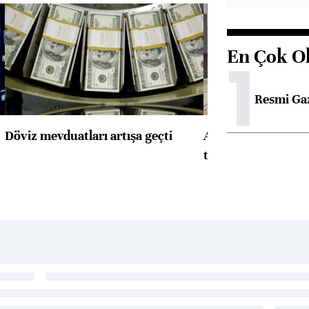
En Çok O
1
Resmi Ga
Döviz mevduatları artışa geçti
ABD'de konut başla
toparlandı