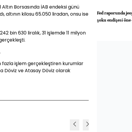
ul Altın Borsasında İAB endeksi günü
Fed raporunda jeop
 altının kilosu 65.050 liradan, onsu ise
şoku endişesi öne 
42 bin 630 liralık, 31 işlemde 11 milyon
gerçekleşti.
.
 fazla işlem gerçekleştiren kurumlar
na Döviz ve Atasay Döviz olarak