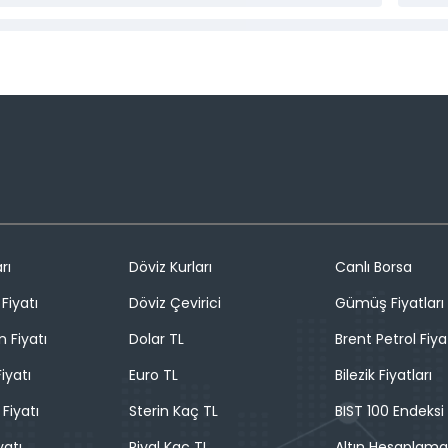
rı
Döviz Kurları
Canlı Borsa
Fiyatı
Döviz Çevirici
Gümüş Fiyatları
n Fiyatı
Dolar TL
Brent Petrol Fiya
iyatı
Euro TL
Bilezik Fiyatları
 Fiyatı
Sterin Kaç TL
BIST 100 Endeksi
yatı
Riyal Kaç TL
Altın Hesaplama