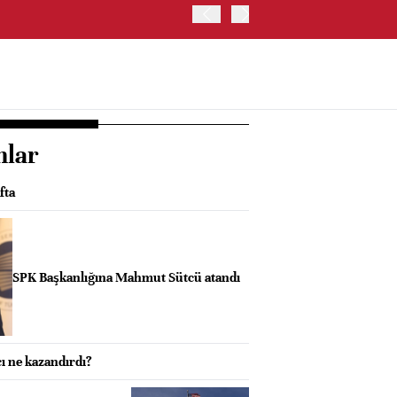
ABD HAZİNE BAKANLIĞI'NIN
nlar
fta
SPK Başkanlığına Mahmut Sütcü atandı
ı ne kazandırdı?