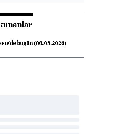
Almanya, Commerzbank
Ba
konusunda Unicredit ile
me
kunanlar
görüşmelere hazırlanıyor
zete'de bugün (06.08.2026)
ngıçları