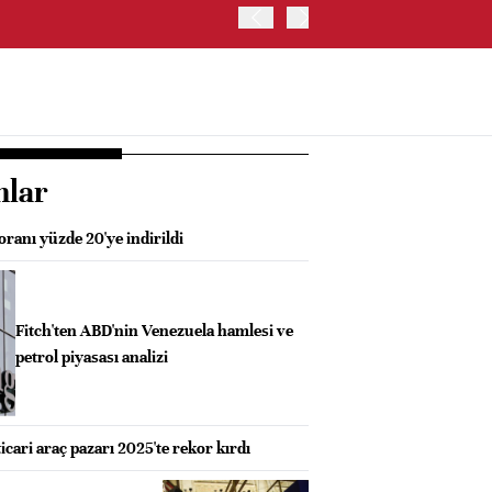
OYAK ÇİMENTO İKİNCİ ÇEY
nlar
oranı yüzde 20'ye indirildi
Fitch'ten ABD'nin Venezuela hamlesi ve
petrol piyasası analizi
icari araç pazarı 2025'te rekor kırdı