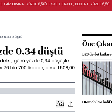
I FAİZ ORANINI YÜZDE 6,50'DE SABİT BIRAKTI; BEKLENTİ YÜZDE 6,50
de 0.34 düştü
Öne Çıka
zde 0.34 düştü
BES devlet katkısı 
endeksi, günü yüzde 0,34 düşüşle
ı 76 bin 700 liradan, onsu 1.508,00
Otomobil ve hafif t