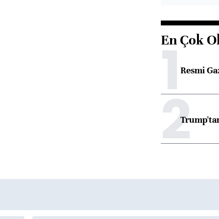
En Çok O
1
Resmi Ga
2
Trump'tan