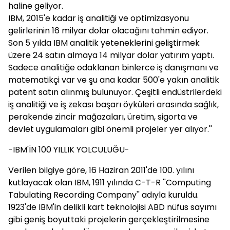
haline geliyor.
IBM, 2015'e kadar iş analitiği ve optimizasyonu
gelirlerinin 16 milyar dolar olacağını tahmin ediyor.
Son 5 yılda IBM analitik yeteneklerini geliştirmek
üzere 24 satın almaya 14 milyar dolar yatırım yaptı.
Sadece analitiğe odaklanan binlerce iş danışmanı ve
matematikçi var ve şu ana kadar 500'e yakın analitik
patent satın alınmış bulunuyor. Çeşitli endüstrilerdeki
iş analitiği ve iş zekası başarı öyküleri arasında sağlık,
perakende zincir mağazaları, üretim, sigorta ve
devlet uygulamaları gibi önemli projeler yer alıyor.''
-IBM'İN 100 YILLIK YOLCULUĞU-
Verilen bilgiye göre, 16 Haziran 2011'de 100. yılını
kutlayacak olan IBM, 1911 yılında C-T-R ''Computing
Tabulating Recording Company'' adıyla kuruldu.
1923'de IBM'in delikli kart teknolojisi ABD nüfus sayımı
gibi geniş boyuttaki projelerin gerçekleştirilmesine