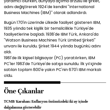
yardımcı olurken, dünyaya açılma arzusu ile şirket,
adını değiştirerek 1924'de kendini ''International
Business Machines (IBM)'' olarak adlandırdı.
Bugün 170'in üzerinde ülkede faaliyet gösteren IBM,
1935 yılında tek kişilik bir temsilcilikle Türkiye'de
faaliyetlerine başladı. 1938'de IBM Türk, Ankara'da
''Watson Business Machines Türk Limited Şirketi''
unvanı ile kuruldu. Şirket 1944 yılında bugünkü adını
aldı.
1981'de ilk kişisel bilgisayar (PC) yaratılırken, IBM
PC'ler 1983'de Türkiye'de satışa sunuldu. İlk yıl içinde
satılan toplam 800'e yakın PC'nin 670'i IBM markalı
oldu.
Öne Çıkanlar
TCMB/ Karahan: Enflasyon önümüzdeki iki ay içinde
dalgalanma gösterebilir