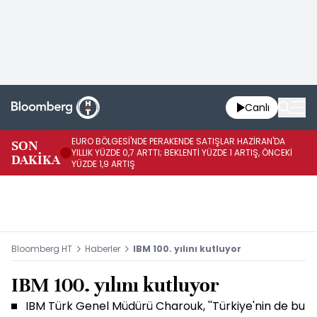
Canlı
EURO BÖLGESİ'NDE PERAKENDE SATIŞLAR HAZİRAN'DA
EU
SON
YILLIK YÜZDE 0,7 ARTTI; BEKLENTİ YÜZDE 1 ARTIŞ, ÖNCEKİ
AY
DAKİKA
YÜZDE 1,9 ARTIŞ
ÖN
Bloomberg HT
Haberler
IBM 100. yılını kutluyor
IBM 100. yılını kutluyor
IBM Türk Genel Müdürü Charouk, ''Türkiye'nin de bu