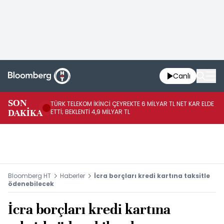
Canlı
SON
TÜRK TELEKOM İKİNCİ ÇEYREKTE 6 MİLYAR TL NET KAR ELDE
AB
DAKİKA
ETTİ; BEKLENTİ 4,9 MİLYAR TL
İR
Bloomberg HT
Haberler
İcra borçları kredi kartına taksitle
ödenebilecek
İcra borçları kredi kartına