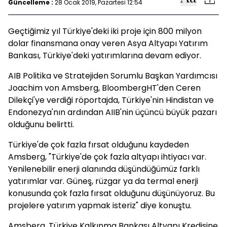
Güncelleme :
28 Ocak 2019, Pazartesi 12:54
Geçtiğimiz yıl Türkiye'deki iki proje için 800 milyon
dolar finansmana onay veren Asya Altyapı Yatırım
Bankası, Türkiye'deki yatırımlarına devam ediyor.
AIB Politika ve Stratejiden Sorumlu Başkan Yardımcısı
Joachim von Amsberg, BloombergHT'den Ceren
Dilekçi'ye verdiği röportajda, Türkiye'nin Hindistan ve
Endonezya'nın ardından AIIB'nin üçüncü büyük pazarı
olduğunu belirtti.
Türkiye'de çok fazla fırsat olduğunu kaydeden
Amsberg, "Türkiye'de çok fazla altyapı ihtiyacı var.
Yenilenebilir enerji alanında düşündüğümüz farklı
yatırımlar var. Güneş, rüzgar ya da termal enerji
konusunda çok fazla fırsat olduğunu düşünüyoruz. Bu
projelere yatırım yapmak isteriz" diye konuştu.
Amsberg, Türkiye Kalkınma Bankası Altyapı Kredisine