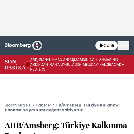
Canlı
ABD, İRAN-UMMAN ANLAŞMASININ AÇIKLANMASININ
AB
SON
ARDINDAN İRAN'A UYGULADIĞI ABLUKAYI KALDIRACAK -
GE
DAKİKA
REUTERS
UY
Bloomberg HT
Haberler
IIB/Amsberg: Türkiye Kalkınma
Bankası'na yatırımı değerlendiriyoruz
AIIB/Amsberg: Türkiye Kalkınma