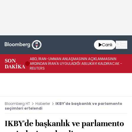
Canlı
ABD, İRAN-UMMAN ANLAŞMASININ AÇIKLANMASININ
AB
SON
ARDINDAN İRAN'A UYGULADIĞI ABLUKAYI KALDIRACAK -
GE
DAKİKA
REUTERS
UY
Bloomberg HT
Haberler
IKBY'de başkanlık ve parlamento
seçimleri ertelendi
IKBY'de başkanlık ve parlamento