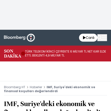
Canlı
SON
TÜRK TELEKOM İKİNCİ ÇEYREKTE 6 MİLYAR TL NET KAR ELDE
AB
DAKİKA
ETTİ; BEKLENTİ 4,9 MİLYAR TL
İR
Bloomberg HT
Haberler
IMF, Suriye'deki ekonomik ve
finansal koşulları değerlendirdi
IMF, Suriye'deki ekonomik ve