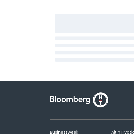
Businessweek
Altın Fiyatla