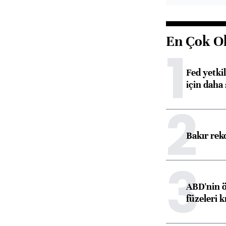
En Çok O
1
Fed yetki
için daha 
2
Bakır rek
3
ABD'nin ö
füzeleri k