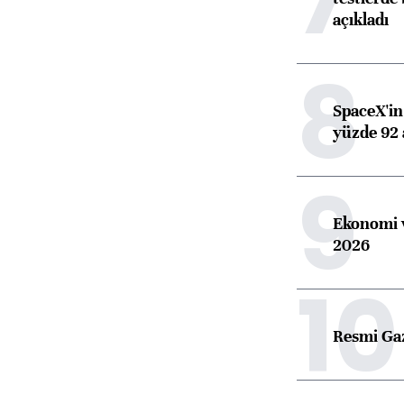
açıkladı
8
SpaceX'in 
yüzde 92 
9
Ekonomi v
2026
10
Resmi Ga