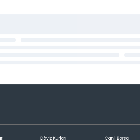
rı
Döviz Kurları
Canlı Borsa