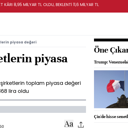
T KÂRI 8,95 MİLYAR TL OLDU, BEKLENTİ 11,6 MİLYAR TL
lerin piyasa değeri
Öne Çıka
tlerin piyasa
Trump: Venezuela'
 şirketlerin toplam piyasa değeri
68 lira oldu
Çin'de hisse senetl
:50