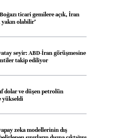
oğazı ticari gemilere açık, İran
yakın olabilir"
yatay seyir: ABD-İran görüşmesine
ntiler takip ediliyor
yıf dolar ve düşen petrolün
e yükseldi
apay zeka modellerinin dış
belirlenen sınırların dışına çıktığını