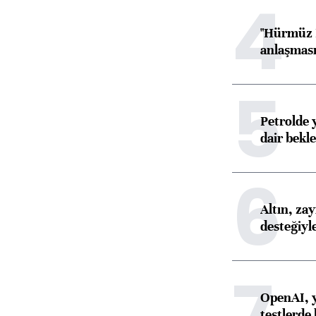
4
"Hürmüz B
anlaşması 
5
Petrolde 
dair bekle
6
Altın, za
desteğiyl
7
OpenAI, y
testlerde 