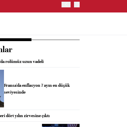
HİNDİSTAN MERKEZ BANKA
nlar
da rolümüz uzun vadeli
Fransa'da enflasyon 7 ayın en düşük
seviyesinde
eri dört yılın zirvesine çıktı