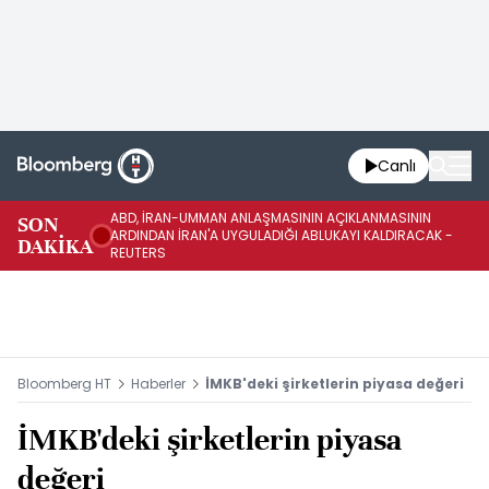
Canlı
ABD, İRAN-UMMAN ANLAŞMASININ AÇIKLANMASININ
AB
SON
ARDINDAN İRAN'A UYGULADIĞI ABLUKAYI KALDIRACAK -
GE
DAKİKA
REUTERS
UY
Bloomberg HT
Haberler
İMKB'deki şirketlerin piyasa değeri
İMKB'deki şirketlerin piyasa
değeri