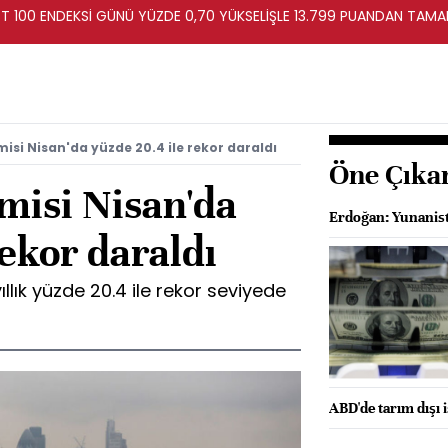
ST 100 ENDEKSİ GÜNÜ YÜZDE 0,70 YÜKSELİŞLE 13.799 PUANDAN TAM
isi Nisan'da yüzde 20.4 ile rekor daraldı
Öne Çıka
misi Nisan'da
Erdoğan: Yunanista
rekor daraldı
llık yüzde 20.4 ile rekor seviyede
ABD'de tarım dışı