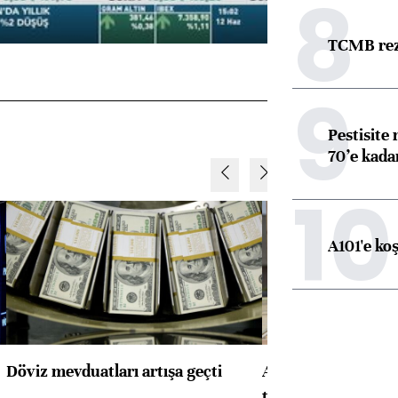
8
TCMB reze
9
Pestisite
70’e kadar
10
A101'e ko
Döviz mevduatları artışa geçti
ABD'de konut başla
toparlandı