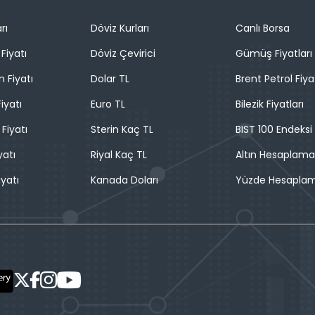
rı
Döviz Kurları
Canlı Borsa
Fiyatı
Döviz Çevirici
Gümüş Fiyatları
n Fiyatı
Dolar TL
Brent Petrol Fiya
iyatı
Euro TL
Bilezik Fiyatları
 Fiyatı
Sterin Kaç TL
BIST 100 Endeksi
yatı
Riyal Kaç TL
Altın Hesaplama
iyatı
Kanada Doları
Yüzde Hesapla