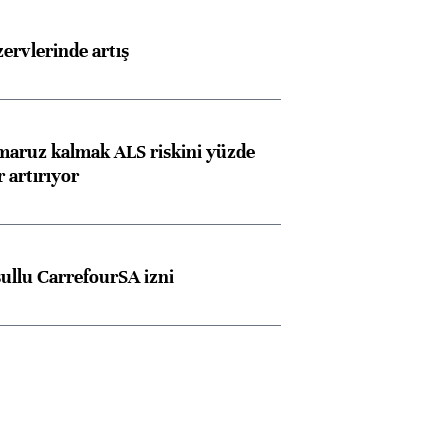
rvlerinde artış
 maruz kalmak ALS riskini yüzde
 artırıyor
Almanya, Commerzbank
Ba
şullu CarrefourSA izni
konusunda Unicredit ile
me
görüşmelere hazırlanıyor
ngıçları