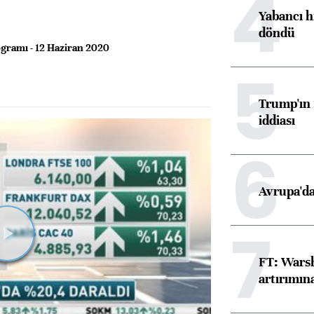
4
Yabancı h
döndü
gramı - 12 Haziran 2020
5
Trump'ın 
iddiası
6
Avrupa'da
7
Videoyu
FT: Warsh
Oynat
artırımın