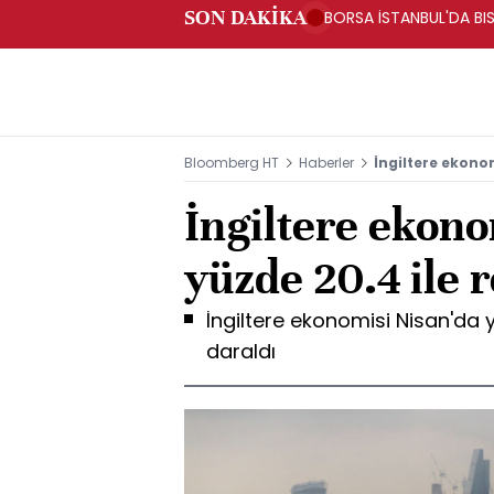
SON DAKİKA
BORSA İSTANBUL'DA BI
Bloomberg HT
Haberler
İngiltere ekonom
İngiltere ekono
yüzde 20.4 ile 
İngiltere ekonomisi Nisan'da yı
daraldı