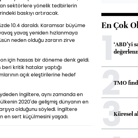
n sektörlere yönelik tedbirlerin
rindeki baskıyı artıracak.
En Çok O
yüzde 10.4 daraldı. Karamsar büyüme
1
n yavaş yavaş yeniden hızlanmaya
rüsün neden olduğu zararın zirve
‘ABD’yi s
değerlen
on için hassas bir döneme denk geldi.
2
beri kritik hatalar yaptığı
mlarının açık eleştirilerine hedef
TMO fındık
3
ydeden İngiltere, aynı zamanda en
ülkenin 2020'de gelişmiş dünyanın en
arşıya olduğunu söyledi. İngiltere
Küresel a
in en sert küçülmesini yaşadı.