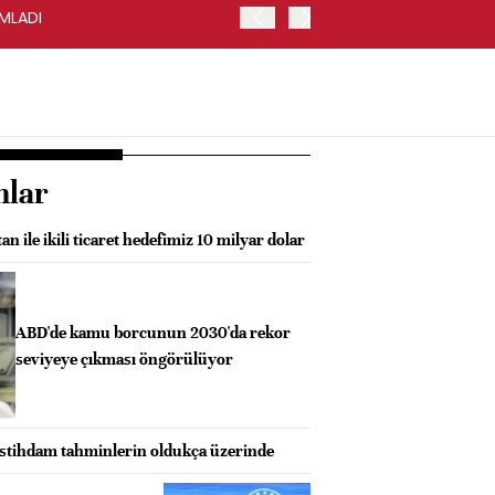
AMLADI
ABD'DE TOPTAN SATIŞLAR 
nlar
n ile ikili ticaret hedefimiz 10 milyar dolar
ABD'de kamu borcunun 2030'da rekor
seviyeye çıkması öngörülüyor
 istihdam tahminlerin oldukça üzerinde