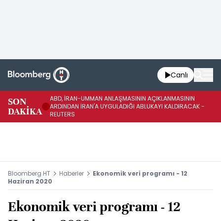
Canlı
ABD, İRAN-UMMAN ANLAŞMASININ AÇIKLANMASININ
AB
SON
ARDINDAN İRAN'A UYGULADIĞI ABLUKAYI KALDIRACAK -
GE
DAKİKA
REUTERS
UY
Bloomberg HT
Haberler
Ekonomik veri programı - 12
Haziran 2020
Ekonomik veri programı - 12